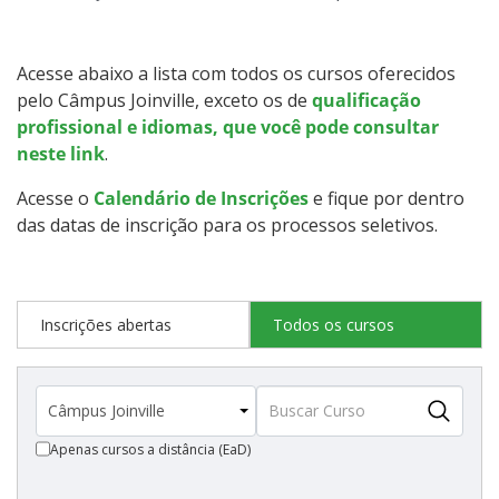
Qualificação Profissional e Idiomas
Graduação
Acesse abaixo a lista com todos os cursos oferecidos
pelo Câmpus Joinville, exceto os de
qualificação
Especialização
profissional e idiomas, que você pode consultar
neste link
.
Educação a Distância
Acesse o
Calendário de Inscrições
e fique por dentro
das datas de inscrição para os processos seletivos.
Todos os cursos
Inscrições abertas
Todos os cursos
Processo de Inscrição
Resultados
Apenas cursos a distância (EaD)
Resultados Vagas Remanescentes