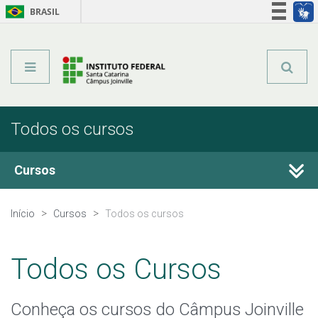
BRASIL
Órgãos do Governo
Acesso à informação
Legislação
Todos os cursos
Cursos
Técnicos Integrados
Início
Cursos
Todos os cursos
Técnicos Concomitantes
Todos os Cursos
Técnicos Subsequentes
Conheça os cursos do Câmpus Joinville