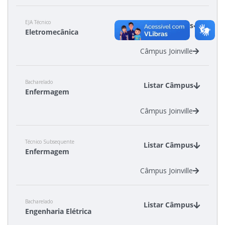
EJA Técnico
Estatísticas dos Processos Seletivos
Listar Câmpus
Eletromecânica
Câmpus Joinville
Cadastro de interesse
Bacharelado
Listar Câmpus
Enfermagem
Câmpus Joinville
Técnico Subsequente
Listar Câmpus
Enfermagem
Câmpus Joinville
Bacharelado
Listar Câmpus
Engenharia Elétrica