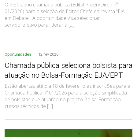
O IFSC abriu chamada pública (Edital Proen/Diren nº
01/2026) para a seleção de Editor Chefe da revista "EJA
em Debate". A oportunidade visa selecionar
servidorefetivo para liderar a [...]
Oportunidades
12 fev 2026
Chamada pública seleciona bolsista para
atuação no Bolsa-Formação EJA/EPT
Estão abertas até dia 18 de fevereiro as inscrições para a
Chamada Pública nº 01/2026 para a seleção simplificada
de bolsistas que atuarão no projeto Bolsa-Formação -
cursos técnicos de [...]