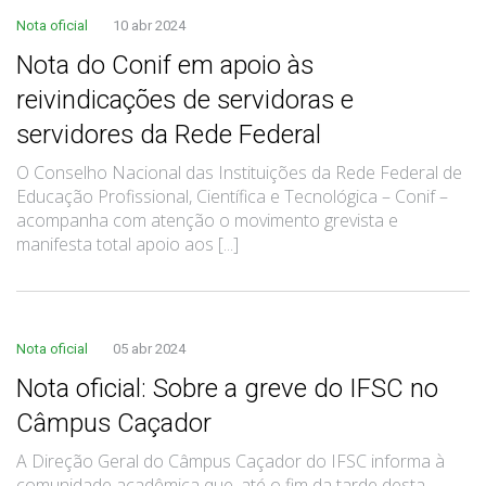
Nota oficial
10 abr 2024
Nota do Conif em apoio às
reivindicações de servidoras e
servidores da Rede Federal
O Conselho Nacional das Instituições da Rede Federal de
Educação Profissional, Científica e Tecnológica – Conif –
acompanha com atenção o movimento grevista e
manifesta total apoio aos [...]
Nota oficial
05 abr 2024
Nota oficial: Sobre a greve do IFSC no
Câmpus Caçador
A Direção Geral do Câmpus Caçador do IFSC informa à
comunidade acadêmica que, até o fim da tarde desta