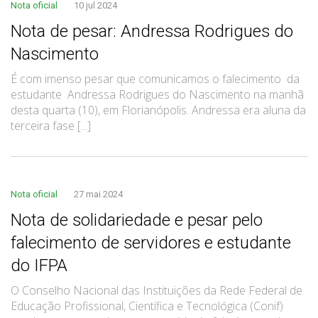
Nota oficial
10 jul 2024
Nota de pesar: Andressa Rodrigues do
Nascimento
É com imenso pesar que comunicamos o falecimento da
estudante Andressa Rodrigues do Nascimento na manhã
desta quarta (10), em Florianópolis. Andressa era aluna da
terceira fase [...]
Nota oficial
27 mai 2024
Nota de solidariedade e pesar pelo
falecimento de servidores e estudante
do IFPA
O Conselho Nacional das Instituições da Rede Federal de
Educação Profissional, Científica e Tecnológica (Conif)