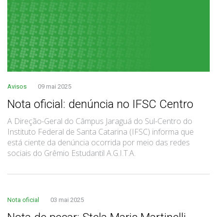
Avisos
09 mai 2025
Nota oficial: denúncia no IFSC Centro
A Direção-Geral do Câmpus Jaraguá do Sul-Centro do
Instituto Federal de Santa Catarina (IFSC) informa que
está ciente da denúncia ocorrida por meio das redes
sociais do Grêmio Estudantil A.G.I.T.A.
Nota oficial
03 mai 2025