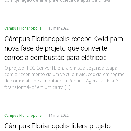
Câmpus Florianópolis
15 mar 2022
Câmpus Florianópolis recebe Kwid para
nova fase de projeto que converte
carros a combustão para elétricos
O projeto IFSC ConverTE entra em sua segunda etapa
com o recebimento de um veículo Kwid, cedido em regime
de comodato pela montadora Renault. Agora, a ideia é
“transformá-lo” em um carro [...]
Câmpus Florianópolis
14 mar 2022
Câmpus Florianópolis lidera projeto