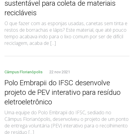
sustentável para coleta de materiais
recicláveis
O que fazer com as esponjas usadas, canetas sem tinta e
restos de borrachas e lápis? Este material, que até pouco
tempo acabava indo para o lixo comum por ser de difícil
reciclagem, acaba de [...]
Câmpus Florianópolis
22 nov 2021
Polo Embrapii do IFSC desenvolve
projeto de PEV interativo para resíduo
eletroeletrônico
Uma equipe do Polo Embrapii do IFSC, sediado no
Câmpus Florianópolis, desenvolveu o projeto de um ponto
de entrega voluntária (PEV) interativo para o recolhimento
de resíduo [...]