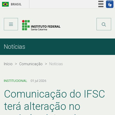
BRASIL
Órgãos do Governo
Acesso à informação
Legislação
Notícias
Início
Comunicação
Notícias
INSTITUCIONAL
01 jul 2026
Comunicação do IFSC
terá alteração no