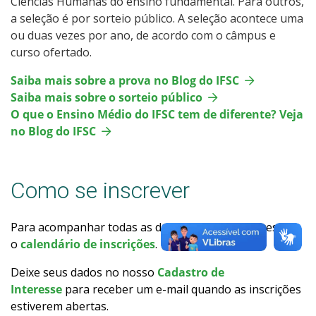
Ciências Humanas do ensino fundamental. Para outros,
Como posso estudar no IFSC?
a seleção é por sorteio público. A seleção acontece uma
ou duas vezes por ano, de acordo com o câmpus e
curso ofertado.
Calendário de inscrições
Saiba mais sobre a prova no Blog do IFSC
Processos Seletivos
Saiba mais sobre o sorteio público
O que o Ensino Médio do IFSC tem de diferente? Veja
Cotas
no Blog do IFSC
Inscrições e acompanhamento
Como se inscrever
Orientações para Matrícula
Para acompanhar todas as datas de ingresso, acesse
Transferências e Retornos
o
calendário de inscrições
.
Deixe seus dados no nosso
Cadastro de
Provas e Gabaritos
Interesse
para receber um e-mail quando as inscrições
estiverem abertas.
Estatísticas dos Processos Seletivos