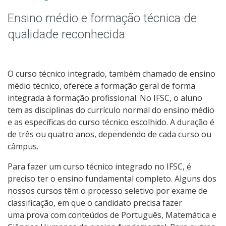
Educação de Jovens e Adultos
Ensino médio e formação técnica de
Graduação
qualidade reconhecida
Especialização
O curso técnico integrado, também chamado de ensino
Educação a Distância
médio técnico, oferece a formação geral de forma
integrada à formação profissional. No IFSC, o aluno
Todos os cursos
tem as disciplinas do currículo normal do ensino médio
e as específicas do curso técnico escolhido. A duração é
de três ou quatro anos, dependendo de cada curso ou
câmpus.
Processo de Inscrição
Para fazer um curso técnico integrado no IFSC, é
preciso ter o ensino fundamental completo. Alguns dos
Resultados
nossos cursos têm o processo seletivo por exame de
classificação, em que o candidato precisa fazer
Resultados Vagas Remanescentes
uma prova com conteúdos de Português, Matemática e