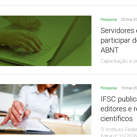
Pesquisa
20 mai 2
Servidores
participar
ABNT
Capacitação é on
Pesquisa
19 mai 2
IFSC public
editores e 
científicos
O Instituto Fede
Edital nº 10/202