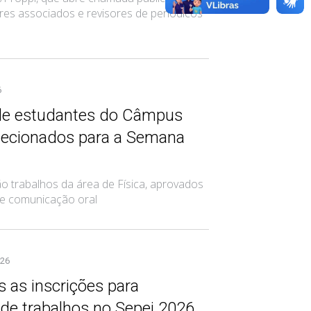
res associados e revisores de periódicos
6
de estudantes do Câmpus
lecionados para a Semana
o trabalhos da área de Física, aprovados
e comunicação oral
026
 as inscrições para
de trabalhos no Sepei 2026