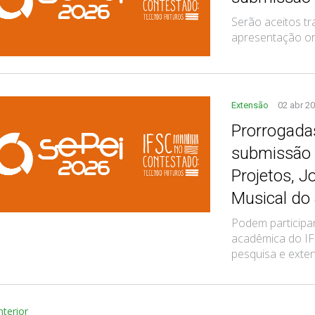
Serão aceitos tr
apresentação ora
Extensão
02 abr 2
Prorrogadas
submissão d
Projetos, J
Musical do
Podem particip
acadêmica do IFS
pesquisa e exte
nterior