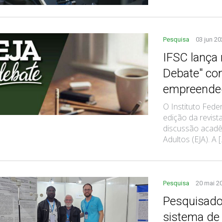
Pesquisa
03 jun 2
IFSC lança
Debate" co
empreende
O Instituto Fede
edição da revist
discussão acadê
Adultos (EJA). A [.
Pesquisa
20 mai 2
Pesquisado
sistema de