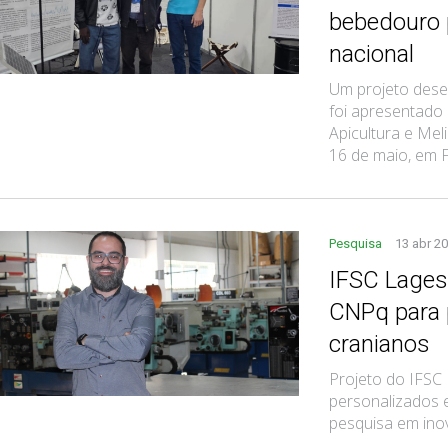
bebedouro 
nacional
Um projeto dese
foi apresentado 
Apicultura e Mel
16 de maio, em Flo
Pesquisa
13 abr 2
IFSC Lages
CNPq para 
cranianos
Projeto do IFSC
personalizados 
pesquisa em ino