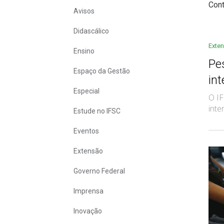
Con
Avisos
Didascálico
Exte
Ensino
Pe
Espaço da Gestão
int
Especial
O I
inte
Estude no IFSC
Eventos
Extensão
Governo Federal
Imprensa
Inovação