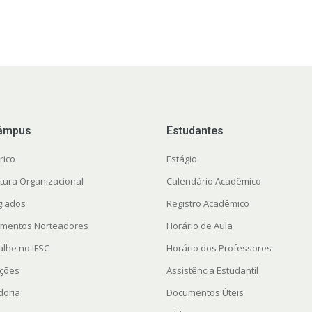
âmpus
Estudantes
rico
Estágio
utura Organizacional
Calendário Acadêmico
giados
Registro Acadêmico
mentos Norteadores
Horário de Aula
alhe no IFSC
Horário dos Professores
ações
Assistência Estudantil
doria
Documentos Úteis