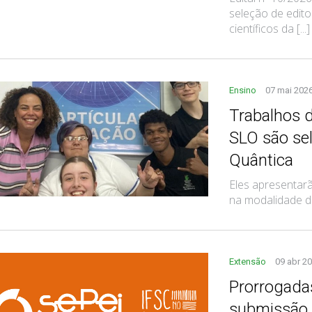
seleção de edito
científicos da [...]
Ensino
07 mai 202
Trabalhos 
SLO são se
Quântica
Eles apresentarã
na modalidade d
Extensão
09 abr 2
Prorrogadas
submissão 