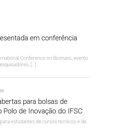
resentada em conferência
rnational Conference on Biomass, evento
squisadores, [...]
026
abertas para bolsas de
o Polo de Inovação do IFSC
 para estudantes de cursos técnicos e de