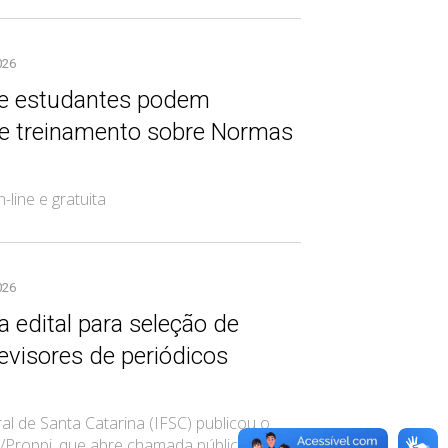
026
 e estudantes podem
 de treinamento sobre Normas
-line e gratuita
026
a edital para seleção de
revisores de periódicos
ral de Santa Catarina (IFSC) publicou o
6/Proppi, que abre chamada pública para a