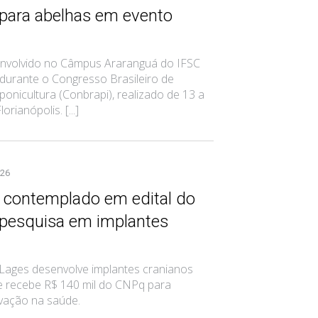
para abelhas em evento
nvolvido no Câmpus Araranguá do IFSC
durante o Congresso Brasileiro de
iponicultura (Conbrapi), realizado de 13 a
rianópolis. [...]
026
 contemplado em edital do
pesquisa em implantes
 Lages desenvolve implantes cranianos
e recebe R$ 140 mil do CNPq para
vação na saúde.