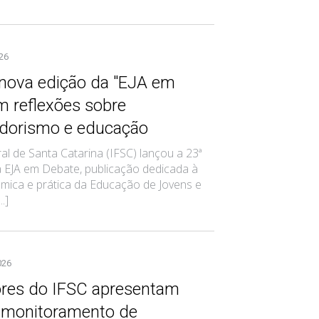
026
 nova edição da "EJA em
m reflexões sobre
dorismo e educação
ral de Santa Catarina (IFSC) lançou a 23ª
a EJA em Debate, publicação dedicada à
mica e prática da Educação de Jovens e
..]
026
res do IFSC apresentam
 monitoramento de