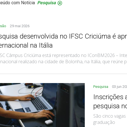
teúdo com Notícia
Pesquisa
.
nsão
29 mai 2026
squisa desenvolvida no IFSC Criciúma é ap
ernacional na Itália
FSC Câmpus Criciúma está representado no IConBM2026 – Inte
rnacional realizado na cidade de Bolonha, na Itália, que reúne pe
Pesquisa
03 jun 2
Inscrições 
pesquisa n
São cinco vagas
graduação