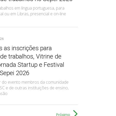
abalhos em língua portuguesa, para
l ou em Libras, presencial e on-line
026
 as inscrições para
e trabalhos, Vitrine de
ornada Startup e Festival
 Sepei 2026
ar do evento membros da comunidade
C e de outras instituições de ensino,
nsão
Próximo