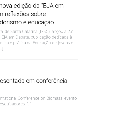
 nova edição da "EJA em
m reflexões sobre
dorismo e educação
ral de Santa Catarina (IFSC) lançou a 23ª
a EJA em Debate, publicação dedicada à
mica e prática da Educação de Jovens e
..]
resentada em conferência
rnational Conference on Biomass, evento
squisadores, [...]