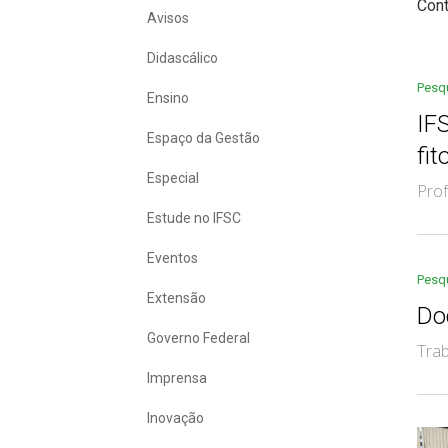
Con
Avisos
Didascálico
Pesq
Ensino
IF
Espaço da Gestão
fit
Especial
Prof
Estude no IFSC
Eventos
Pesq
Extensão
Do
Governo Federal
Trab
Imprensa
Inovação