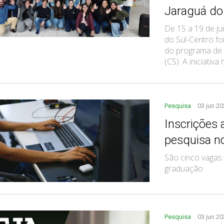
Jaraguá do
De 15 a 19 de ju
do Sul-Centro fo
do programa de 
(CS). A iniciativa 
Pesquisa
03 jun 2
Inscrições 
pesquisa n
São cinco vagas
graduação
Pesquisa
03 jun 2