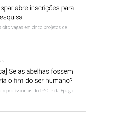
par abre inscrições para
pesquisa
s oito vagas em cinco projetos de
026
ica] Se as abelhas fossem
eria o fim do ser humano?
om profissionais do IFSC e da Epagri