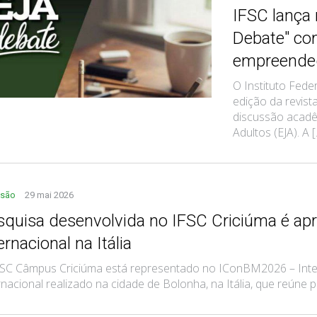
IFSC lança
Debate" co
empreende
O Instituto Fede
edição da revist
discussão acadê
Adultos (EJA). A [.
nsão
29 mai 2026
squisa desenvolvida no IFSC Criciúma é ap
ernacional na Itália
FSC Câmpus Criciúma está representado no IConBM2026 – Inte
rnacional realizado na cidade de Bolonha, na Itália, que reúne pe