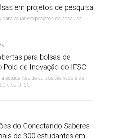
lsas em projetos de pesquisa
 para atuar em projetos de pesquisa
026
abertas para bolsas de
o Polo de Inovação do IFSC
ra estudantes de cursos técnicos e de
FSC e da UFSC
ões do Conectando Saberes
ais de 300 estudantes em