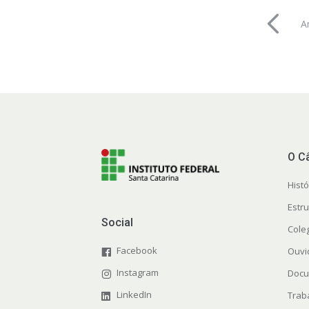
A
O C
Histó
Estr
Social
Cole
Facebook
Ouvi
Instagram
Docu
LinkedIn
Trab