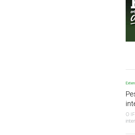
Exte
Pe
int
O I
inte