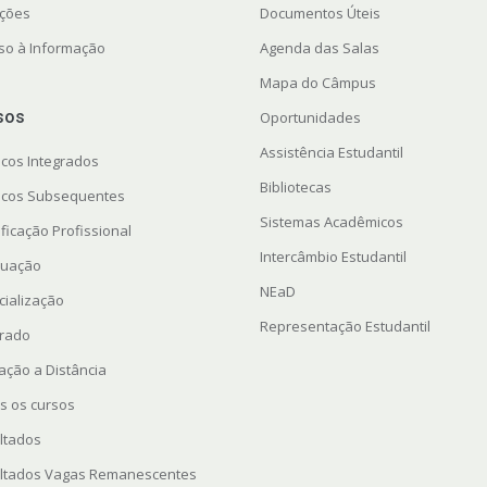
ações
Documentos Úteis
so à Informação
Agenda das Salas
Mapa do Câmpus
sos
Oportunidades
Assistência Estudantil
icos Integrados
Bibliotecas
icos Subsequentes
Sistemas Acadêmicos
ficação Profissional
Intercâmbio Estudantil
uação
NEaD
cialização
Representação Estudantil
rado
ação a Distância
s os cursos
ltados
ltados Vagas Remanescentes