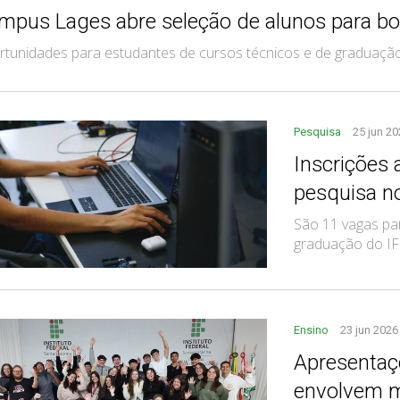
mpus Lages abre seleção de alunos para bo
tunidades para estudantes de cursos técnicos e de graduação
Pesquisa
25 jun 2
Inscrições 
pesquisa n
São 11 vagas pa
graduação do I
Ensino
23 jun 2026
Apresentaç
envolvem m