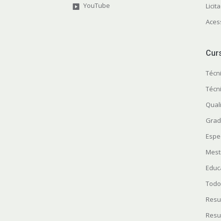
YouTube
Licit
Aces
Cur
Técn
Técn
Quali
Grad
Espe
Mest
Educ
Todo
Resu
Resu