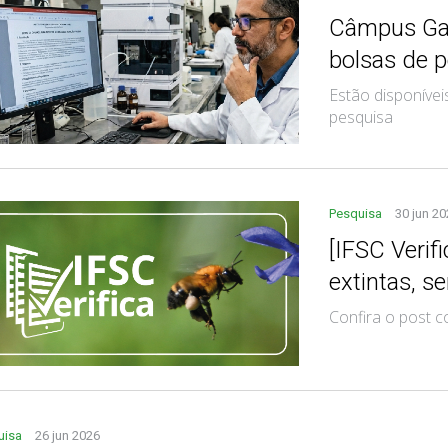
Câmpus Gas
bolsas de 
Estão disponívei
pesquisa
Pesquisa
30 jun 2
[IFSC Verif
extintas, s
Confira o post c
uisa
26 jun 2026