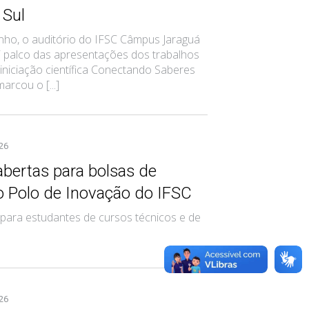
 Sul
nho, o auditório do IFSC Câmpus Jaraguá
i palco das apresentações dos trabalhos
iniciação científica Conectando Saberes
marcou o [...]
026
abertas para bolsas de
o Polo de Inovação do IFSC
 para estudantes de cursos técnicos e de
026