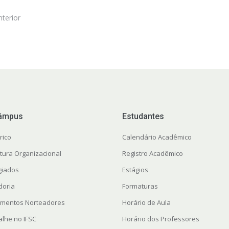
nterior
âmpus
Estudantes
rico
Calendário Acadêmico
utura Organizacional
Registro Acadêmico
giados
Estágios
doria
Formaturas
mentos Norteadores
Horário de Aula
alhe no IFSC
Horário dos Professores