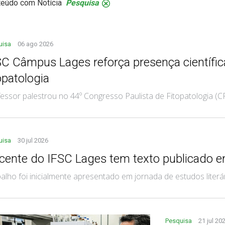
teúdo com Notícia
Pesquisa
.
uisa
06 ago 2026
SC Câmpus Lages reforça presença científi
opatologia
essor palestrou no 44º Congresso Paulista de Fitopatologia (C
uisa
30 jul 2026
cente do IFSC Lages tem texto publicado e
alho foi inicialmente apresentado em jornada de estudos literá
Pesquisa
21 jul 20