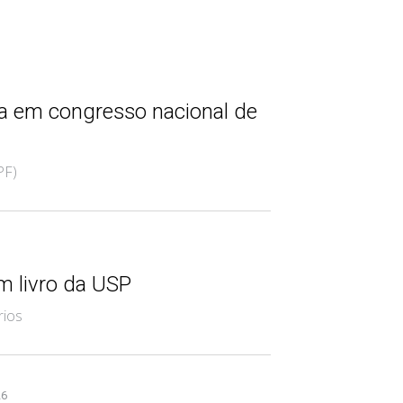
ca em congresso nacional de
PF)
m livro da USP
rios
26