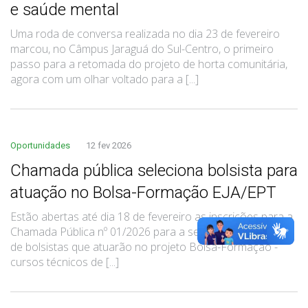
e saúde mental
Uma roda de conversa realizada no dia 23 de fevereiro
marcou, no Câmpus Jaraguá do Sul-Centro, o primeiro
passo para a retomada do projeto de horta comunitária,
agora com um olhar voltado para a [...]
Oportunidades
12 fev 2026
Chamada pública seleciona bolsista para
atuação no Bolsa-Formação EJA/EPT
Estão abertas até dia 18 de fevereiro as inscrições para a
Chamada Pública nº 01/2026 para a seleção simplificada
de bolsistas que atuarão no projeto Bolsa-Formação -
cursos técnicos de [...]