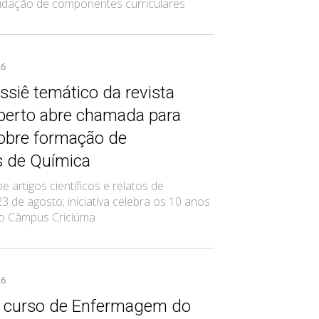
alidação de componentes curriculares
26
ssiê temático da revista
erto abre chamada para
sobre formação de
s de Química
 artigos científicos e relatos de
23 de agosto; iniciativa celebra os 10 anos
 do Câmpus Criciúma
26
o curso de Enfermagem do