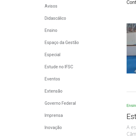
Con
Avisos
Didascálico
Ensino
Espaço da Gestão
Especial
Estude no IFSC
Eventos
Extensão
Governo Federal
Ensi
Es
Imprensa
A es
Inovação
Câmp