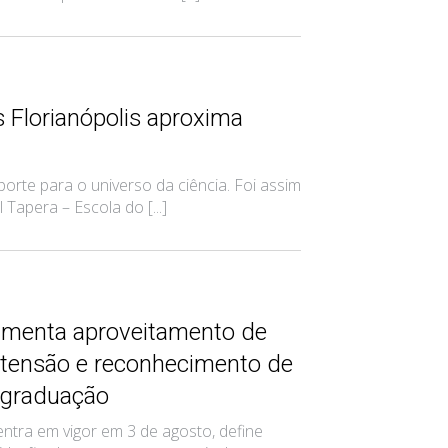
 Florianópolis aproxima
rte para o universo da ciência. Foi assim
Tapera – Escola do [...]
amenta aproveitamento de
xtensão e reconhecimento de
 graduação
ntra em vigor em 3 de agosto, define