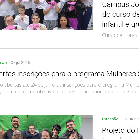
Câmpus Joi
do curso d
infantil e 
Curso de Libras 
nsão
07 jul 2026
ertas inscrições para o programa Mulhere
o abertas até 24 de julho as inscrições para o programa Mulh
rama tem como objetivo promover a cidadania de pessoas do gê
Extensão
30 jun 2
Projeto do