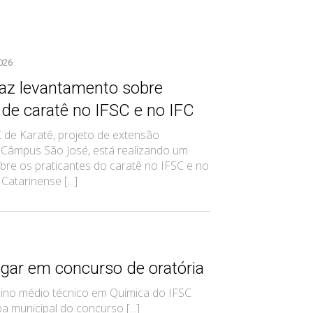
026
az levantamento sobre
 de caratê no IFSC e no IFC
 de Karatê, projeto de extensão
 Câmpus São José, está realizando um
bre os praticantes do caratê no IFSC e no
Catarinense [...]
ugar em concurso de oratória
nsino médio técnico em Química do IFSC
 municipal do concurso [...]