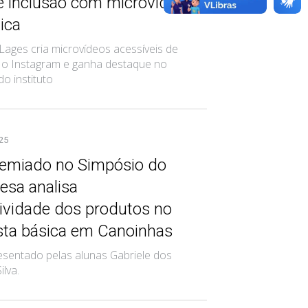
 e inclusão com microvídeos
ica
Lages cria microvídeos acessíveis de
a o Instagram e ganha destaque no
do instituto
025
remiado no Simpósio do
sa analisa
tividade dos produtos no
esta básica em Canoinhas
esentado pelas alunas Gabriele dos
ilva.