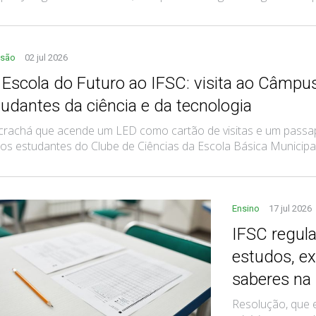
nsão
02 jul 2026
 Escola do Futuro ao IFSC: visita ao Câmpus
tudantes da ciência e da tecnologia
rachá que acende um LED como cartão de visitas e um passapo
os estudantes do Clube de Ciências da Escola Básica Municipal 
Ensino
17 jul 2026
IFSC regul
estudos, e
saberes na
Resolução, que e