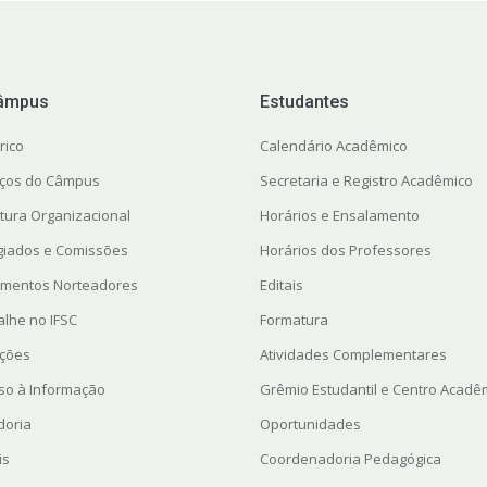
âmpus
Estudantes
rico
Calendário Acadêmico
ços do Câmpus
Secretaria e Registro Acadêmico
utura Organizacional
Horários e Ensalamento
giados e Comissões
Horários dos Professores
mentos Norteadores
Editais
alhe no IFSC
Formatura
ações
Atividades Complementares
so à Informação
Grêmio Estudantil e Centro Acadê
doria
Oportunidades
is
Coordenadoria Pedagógica