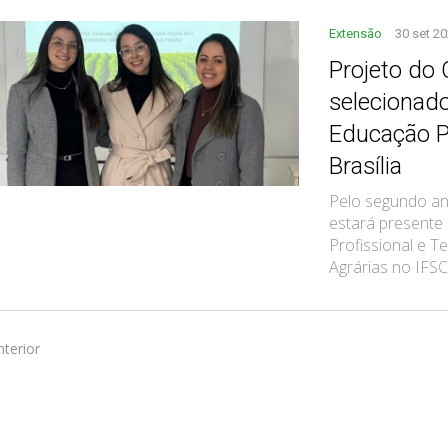
Extensão
30 set 2
Projeto do
selecionad
Educação P
Brasília
Pelo segundo an
estará presente
Profissional e Te
Agrárias no IFSC
nterior