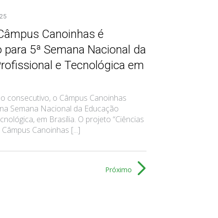
025
 Câmpus Canoinhas é
o para 5ª Semana Nacional da
rofissional e Tecnológica em
o consecutivo, o Câmpus Canoinhas
 na Semana Nacional da Educação
cnológica, em Brasília. O projeto “Ciências
 Câmpus Canoinhas [...]
Próximo