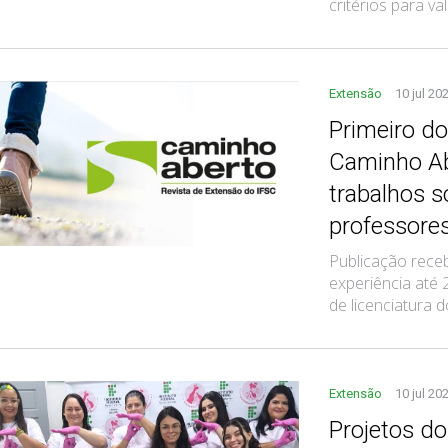
critérios para v
Extensão
10 jul 20
Primeiro do
Caminho Ab
trabalhos 
professore
Publicação recebe
experiência até 
de licenciatura
Extensão
10 jul 20
Projetos d