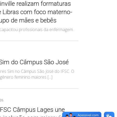
nville realizam formaturas
e Libras com foco materno-
grupo de mães e bebês
capacitou profissionais da enfermagem.
s Sim do Câmpus São José
eres Sim no Câmpus São José do IFSC. O
nero feminino maiores [...]
026
 IFSC Câmpus Lages une