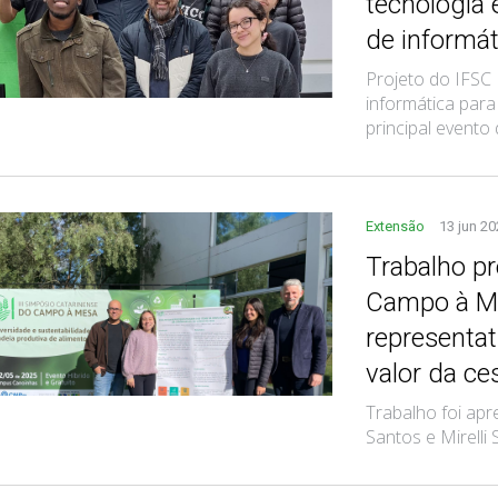
tecnologia
de informát
Projeto do IFSC 
informática par
principal evento 
Extensão
13 jun 2
Trabalho p
Campo à Me
representa
valor da c
Trabalho foi apr
Santos e Mirelli S