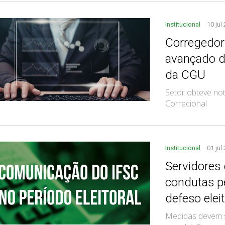
Institucional
10 jul
Corregedori
avançado d
da CGU
Setor obteve not
Correcional
Institucional
01 jul
Servidores
condutas p
defeso eleit
Medidas devem se