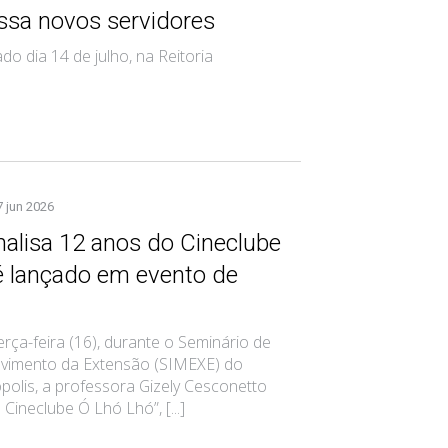
sa novos servidores
ado dia 14 de julho, na Reitoria
7 jun 2026
nalisa 12 anos do Cineclube
é lançado em evento de
erça-feira (16), durante o Seminário de
vimento da Extensão (SIMEXE) do
olis, a professora Gizely Cesconetto
Cineclube Ó Lhó Lhó”, [...]