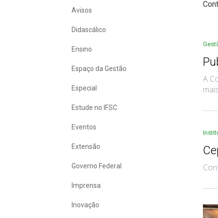
Cont
Avisos
Didascálico
Gest
Ensino
Pu
Espaço da Gestão
A Co
Especial
mais
Estude no IFSC
Eventos
Insti
Extensão
Cep
Governo Federal
Conf
Imprensa
Inovação