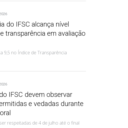
 2026
a do IFSC alcança nível
e transparência em avaliação
a 9,5 no Índice de Transparência
 2026
 do IFSC devem observar
ermitidas e vedadas durante
oral
r respeitadas de 4 de julho até o final