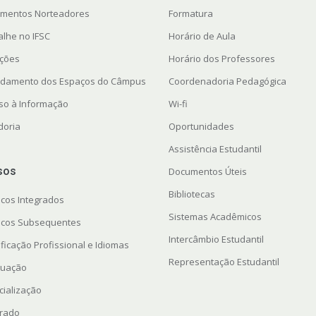
mentos Norteadores
Formatura
alhe no IFSC
Horário de Aula
ações
Horário dos Professores
damento dos Espaços do Câmpus
Coordenadoria Pedagógica
so à Informação
Wi-fi
doria
Oportunidades
Assistência Estudantil
sos
Documentos Úteis
Bibliotecas
icos Integrados
Sistemas Acadêmicos
icos Subsequentes
Intercâmbio Estudantil
ficação Profissional e Idiomas
Representação Estudantil
uação
cialização
rado