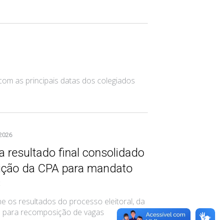
com as principais datas dos colegiados
 2026
a resultado final consolidado
ção da CPA para mandato
8
 os resultados do processo eleitoral, da
 para recomposição de vagas