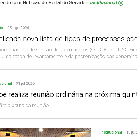
eúdo com Notícias do Portal do Servidor
Institucional
.
ão
05 ago 2026
blicada nova lista de tipos de processos pa
ordenadoria de Gestão de Documentos (CGDOC) do IFSC, vincul
 uma etapa do levantamento e da padronização das denominaçõ
tucional
31 jul 2026
e realiza reunião ordinária na próxima quint
ira a pauta da reunião
Institucional
15 jul