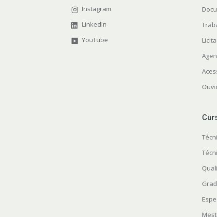
Instagram
Docu
LinkedIn
Trab
YouTube
Licit
Agen
Aces
Ouvi
Cur
Técn
Técn
Quali
Grad
Espe
Mest