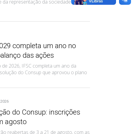
 da representação da sociedade civil
029 completa um ano no
balanço das ações
ho de 2026, IFSC completa um ano da
esolução do Consup que aprovou o plano
 2026
ão do Consup: inscrições
em agosto
rão reabertas de 3 a 21 de agosto, com as