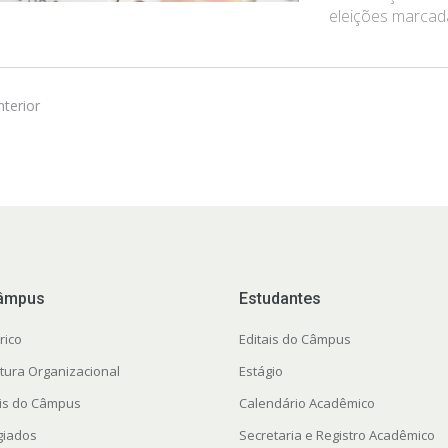
eleições marcad
nterior
âmpus
Estudantes
rico
Editais do Câmpus
utura Organizacional
Estágio
ais do Câmpus
Calendário Acadêmico
giados
Secretaria e Registro Acadêmico