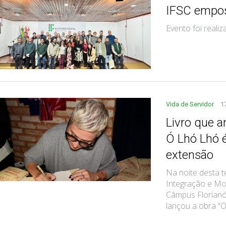
IFSC empos
Evento foi realiz
Vida de Servidor
1
Livro que a
Ó Lhó Lhó 
extensão
Na noite desta t
Integração e Mo
Câmpus Florianóp
lançou a obra “O 