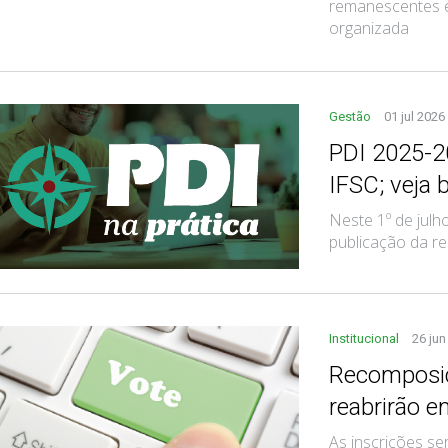
remanescentes e
organizada
Gestão
01 jul 2026
PDI 2025-2
IFSC; veja 
Neste 1º de jul
publicação da r
Institucional
26 jun
Recomposiç
reabrirão 
As inscrições se