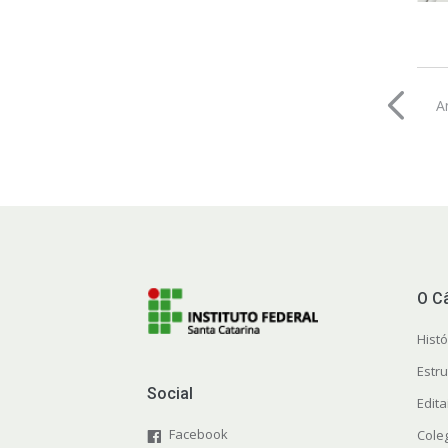
A
O C
Histó
Estr
Social
Edit
Facebook
Cole