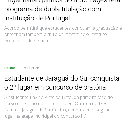
programa de dupla titulação com
instituição de Portugal
Acordo permitirá que estudantes concluam a graduação e
obtenham também o título de mestre pelo Instituto
Politécnico de Setúbal
Ensino
18 jul 2026
Estudante de Jaraguá do Sul conquista
o 2º lugar em concurso de oratória
A estudante Lavínia Almeida Brito, da primeira fase do
curso de ensino médio técnico em Química do IFSC
Câmpus Jaraguá do Sul-Centro, conquistou o segundo
lugar na etapa municipal do concurso [...]