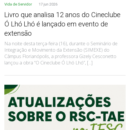
Vida de Servidor
17 jun 2026
Livro que analisa 12 anos do Cineclube
Ó Lhó Lhó é lançado em evento de
extensão
Na noite desta terça-feira (16), durante o Seminário de
Integração e Movimento da Extensão (SIMEXE) do
Câmpus Florianópolis, a professora Gizely Cesconetto
lançou a obra “O Cineclube Ó Lhó Lhó”, [...]