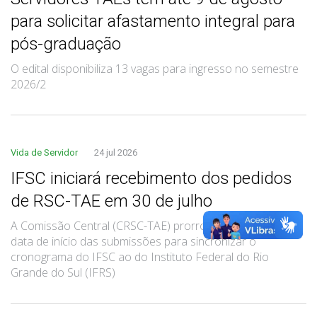
para solicitar afastamento integral para
pós-graduação
O edital disponibiliza 13 vagas para ingresso no semestre
2026/2
Vida de Servidor
24 jul 2026
IFSC iniciará recebimento dos pedidos
de RSC-TAE em 30 de julho
A Comissão Central (CRSC-TAE) prorrogou em dois dias a
data de início das submissões para sincronizar o
cronograma do IFSC ao do Instituto Federal do Rio
Grande do Sul (IFRS)