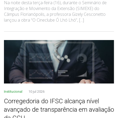
Na noite desta terça-feira (16), durante o Seminário de
Integração e Movimento da Extensão (SIMEXE) do
Câmpus Florianópolis, a professora Gizely Cesconetto
lançou a obra “O Cineclube Ó Lhó Lhó”, [...]
Institucional
10 jul 2026
Corregedoria do IFSC alcança nível
avançado de transparência em avaliação
da CGU