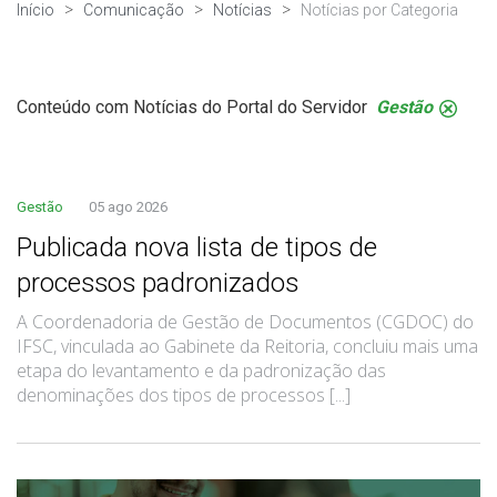
Início
Comunicação
Notícias
Notícias por Categoria
Conteúdo com Notícias do Portal do Servidor
Gestão
.
Gestão
05 ago 2026
Publicada nova lista de tipos de
processos padronizados
A Coordenadoria de Gestão de Documentos (CGDOC) do
IFSC, vinculada ao Gabinete da Reitoria, concluiu mais uma
etapa do levantamento e da padronização das
denominações dos tipos de processos [...]