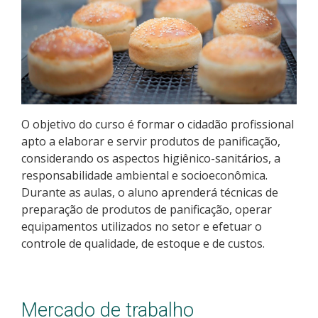
Educação de Jovens e Adultos
Especialização
Educação a Distância
Todos os cursos
O objetivo do curso é formar o cidadão profissional
apto a elaborar e servir produtos de panificação,
considerando os aspectos higiênico-sanitários, a
responsabilidade ambiental e socioeconômica.
Processo de Inscrição
Durante as aulas, o aluno aprenderá técnicas de
preparação de produtos de panificação, operar
Resultados
equipamentos utilizados no setor e efetuar o
controle de qualidade, de estoque e de custos.
Resultados Vagas Remanescentes
Como posso estudar no IFSC?
Mercado de trabalho