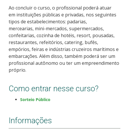
Calendário de inscrições
Ao concluir o curso, o profissional poderá atuar
em instituições públicas e privadas, nos seguintes
tipos de estabelecimentos: padarias,
Processos Seletivos
mercearias, mini-mercados, supermercados,
confeitarias, cozinha de hotéis, resort, pousadas,
Cotas
restaurantes, refeitórios, catering, bufês,
empórios, feiras e indústrias cruzeiros marítimos e
Inscrições e acompanhamento
embarcações. Além disso, também poderá ser um
profissional autônomo ou ter um empreendimento
Orientações para Matrícula
próprio.
Transferências e Retornos
Como entrar nesse curso?
Provas e Gabaritos
Sorteio Público
Estatísticas dos Processos Seletivos
Informações