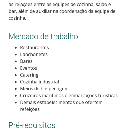
as relações entre as equipes de cozinha, salão e
Calendário de inscrições
bar, além de auxiliar na coordenação da equipe de
cozinha.
Processos Seletivos
Mercado de trabalho
Cotas
Restaurantes
Inscrições e acompanhamento
Lanchonetes
Bares
Orientações para Matrícula
Eventos
Catering
Cozinha industrial
Transferências e Retornos
Meios de hospedagem
Cruzeiros marítimos e embarcações turísticas
Provas e Gabaritos
Demais estabelecimentos que ofertem
refeições
Estatísticas dos Processos Seletivos
Pré-requisitos