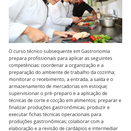
Educação de Jovens e Adultos
Especialização
Educação a Distância
Todos os cursos
O curso técnico subsequente em Gastronomia
prepara profissionais para aplicar as seguintes
competências: coordenar a organização e a
preparação do ambiente de trabalho da cozinha;
Processo de Inscrição
monitorar o recebimento, a entrada, a saída e o
armazenamento de mercadorias em estoque;
Resultados
supervisionar o pré-preparo e a aplicação de
técnicas de corte e cocção em alimentos; preparar e
Resultados Vagas Remanescentes
finalizar produções gastronômicas; produzir e
executar fichas técnicas operacionais para
produções gastronômicas; colaborar com a
Como posso estudar no IFSC?
elaboração e a revisão de cardápios e intermediar