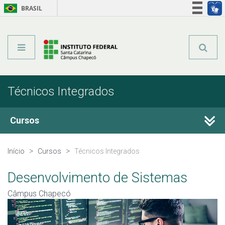
BRASIL
Órgãos do Governo
Acesso à informação
Legislação
Técnicos Integrados
Cursos
Técnicos Integrados
Início
Cursos
Técnicos Integrados
Técnicos Subsequentes
Desenvolvimento de Sistemas
Câmpus Chapecó
Qualificação Profissional e Idiomas