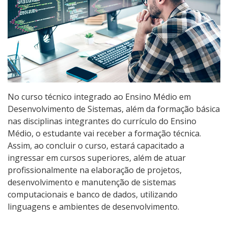
Graduação
Especialização
Educação a Distância
Todos os cursos
No curso técnico integrado ao Ensino Médio em
Desenvolvimento de Sistemas, além da formação básica
nas disciplinas integrantes do currículo do Ensino
Processo de Inscrição
Médio, o estudante vai receber a formação técnica.
Assim, ao concluir o curso, estará capacitado a
ingressar em cursos superiores, além de atuar
Resultados
profissionalmente na elaboração de projetos,
desenvolvimento e manutenção de sistemas
Resultados Vagas Remanescentes
computacionais e banco de dados, utilizando
linguagens e ambientes de desenvolvimento.
Como posso estudar no IFSC?