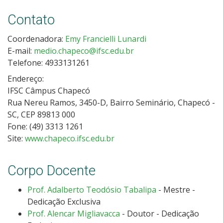
Contato
Coordenadora:
Emy Francielli Lunardi
E-mail:
medio.chapeco@ifsc.edu.br
Telefone: 4933131261
Endereço:
IFSC Câmpus Chapecó
Rua Nereu Ramos, 3450-D, Bairro Seminário, Chapecó -
SC, CEP 89813 000
Fone: (49) 3313 1261
Site:
www.chapeco.ifsc.edu.br
Corpo Docente
Prof. Adalberto Teodósio Tabalipa
- Mestre -
Dedicação Exclusiva
Prof. Alencar Migliavacca
- Doutor - Dedicação