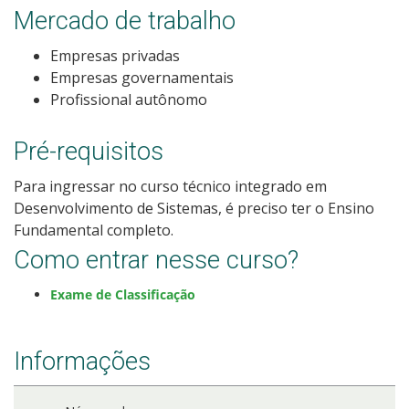
Mercado de trabalho
Calendário de inscrições
Empresas privadas
Processos Seletivos
Empresas governamentais
Profissional autônomo
Cotas
Pré-requisitos
Inscrições e acompanhamento
Para ingressar no curso técnico integrado em
Desenvolvimento de Sistemas, é preciso ter o Ensino
Orientações para Matrícula
Fundamental completo.
Como entrar nesse curso?
Transferências e Retornos
Exame de Classificação
Provas e Gabaritos
Informações
Estatísticas dos Processos Seletivos