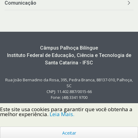
Comunicação
Câmpus Palhoça Bilíngue
Instituto Federal de Educação, Ciência e Tecnologia de
Santa Catarina - IFSC
Rua João Bernadino da Rosa, 395, Pedra Branca, 88137-010, Palhoça,
SC
CNPJ: 11.402.887/0015-66
Fone: (48) 3341 9700
Este site usa cookies para garantir que você obtenha a
melhor experiência.
Leia Mais.
Aceitar
Copyright © 2022 Instituto Federal de Santa Catarina IFSC