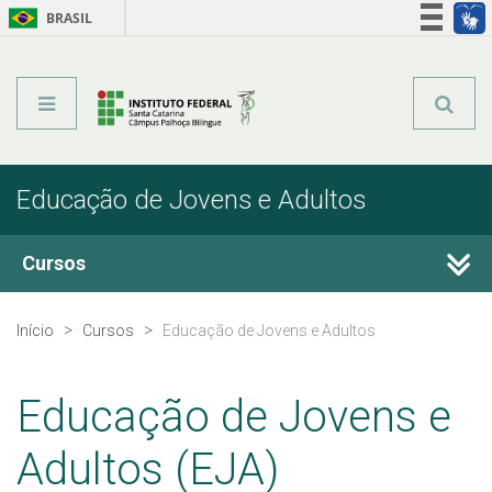
BRASIL
Órgãos do Governo
Acesso à informação
Legislação
Educação de Jovens e Adultos
Cursos
Técnicos Integrados
Início
Cursos
Educação de Jovens e Adultos
Qualificação Profissional e Idiomas
Educação de Jovens e
Educação de Jovens e Adultos
Adultos (EJA)