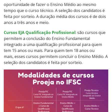
oportunidade de fazer o Ensino Médio ao mesmo
Processos Seletivos
tempo que o curso técnico. A seleção dos candidatos é
feita por sorteio. A duração média dos cursos é de dois
Cotas
anos a três anos e meio.
Inscrições e acompanhamento
Cursos EJA Qualificação Profissional
: são cursos que
permitem a conclusão do Ensino Fundamental
integrado a uma qualificação profissional para quem
Orientações para Matrícula
tem 15 anos ou mais. Para quem tem 18 anos ou
mais, esses cursos permitem concluir o Ensino Médio. A
Transferências e Retornos
seleção dos candidatos é feita por sorteio.
Provas e Gabaritos
Estatísticas dos Processos Seletivos