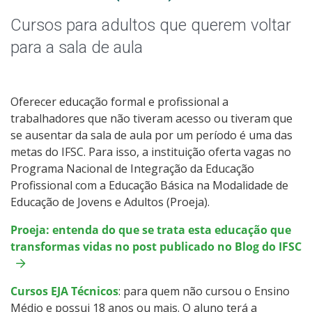
Graduação
Cursos para adultos que querem voltar
Especialização
para a sala de aula
Todos os cursos
Oferecer educação formal e profissional a
trabalhadores que não tiveram acesso ou tiveram que
se ausentar da sala de aula por um período é uma das
Processo de Inscrição
metas do IFSC. Para isso, a instituição oferta vagas no
Programa Nacional de Integração da Educação
Resultados
Profissional com a Educação Básica na Modalidade de
Educação de Jovens e Adultos (Proeja).
Resultados Vagas Remanescentes
Proeja: entenda do que se trata esta educação que
transformas vidas no post publicado no Blog do IFSC
Como posso estudar no IFSC?
Cursos EJA Técnicos
Calendário de inscrições
: para quem não cursou o Ensino
Médio e possui 18 anos ou mais. O aluno terá a