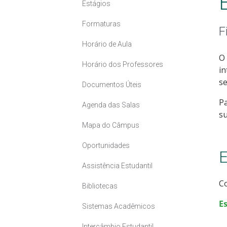
Estágios
Formaturas
F
Horário de Aula
O 
Horário dos Professores
in
s
Documentos Úteis
Pa
Agenda das Salas
su
Mapa do Câmpus
Oportunidades
E
Assistência Estudantil
Co
Bibliotecas
E
Sistemas Acadêmicos
Intercâmbio Estudantil