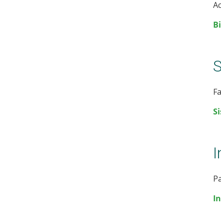
Ac
Bi
Fa
S
I
Pa
I