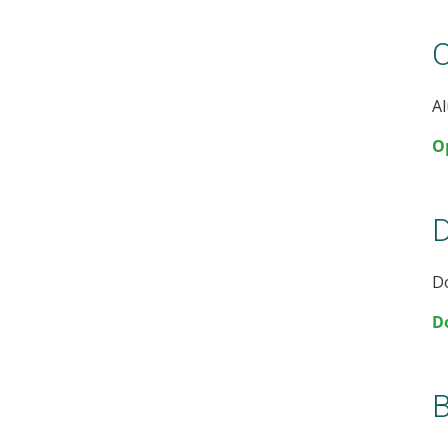
O
Al
O
D
Do
D
B