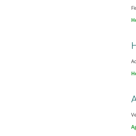
Fi
H
H
Ac
H
A
Ve
A