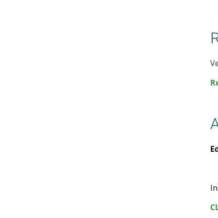
R
Ve
R
A
E
In
C