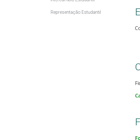
E
Representação Estudantil
Co
C
Fi
C
F