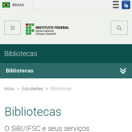
BRASIL
Órgãos do Governo
Acesso à informação
Legislação
Bibliotecas
Bibliotecas
Horário de funcionamento
Início
Estudantes
Bibliotecas
Acervo Virtual
Bibliotecas
Portal Capes
O SiBI/IFSC e seus serviços