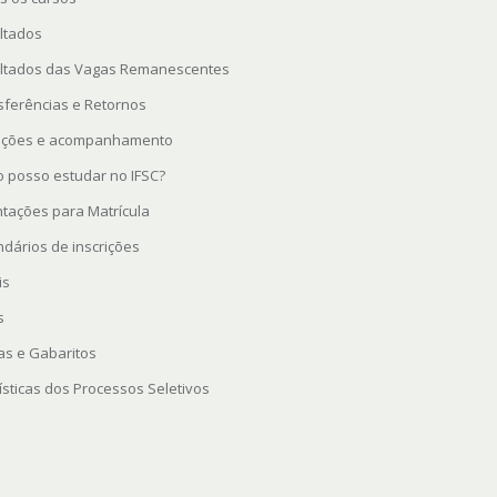
ltados
ltados das Vagas Remanescentes
sferências e Retornos
rições e acompanhamento
 posso estudar no IFSC?
ntações para Matrícula
ndários de inscrições
is
s
as e Gabaritos
ísticas dos Processos Seletivos