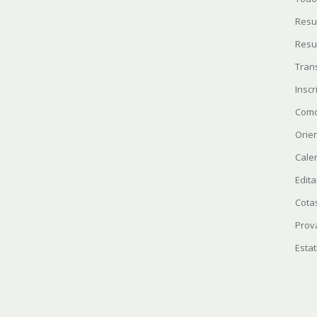
Resu
Resu
Tran
Insc
Como
Orie
Cale
Edita
Cota
Prov
Estat