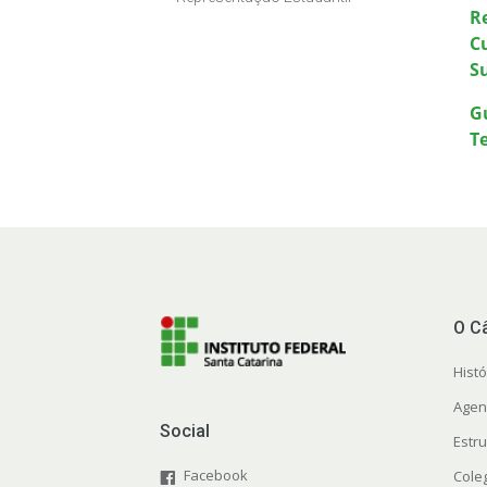
R
C
S
Gu
T
O C
Histó
Agen
Social
Estr
Facebook
Cole