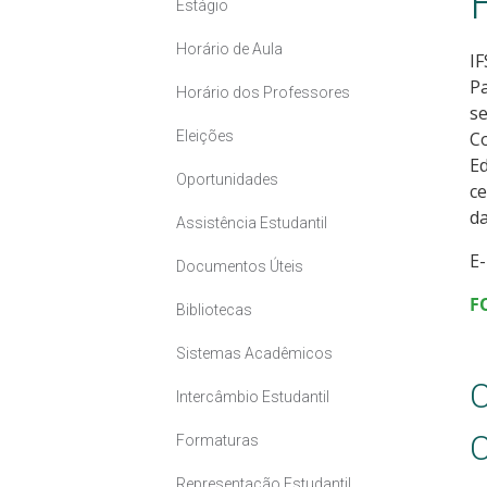
Estágio
Horário de Aula
I
Pa
Horário dos Professores
se
Eleições
Co
Ed
Oportunidades
c
da
Assistência Estudantil
E-
Documentos Úteis
F
Bibliotecas
Sistemas Acadêmicos
C
Intercâmbio Estudantil
Formaturas
Representação Estudantil