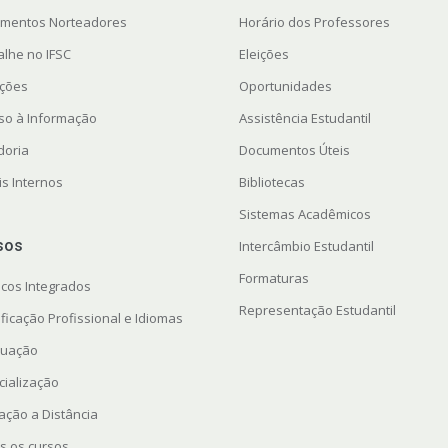
mentos Norteadores
Horário dos Professores
alhe no IFSC
Eleições
ações
Oportunidades
so à Informação
Assistência Estudantil
doria
Documentos Úteis
is Internos
Bibliotecas
Sistemas Acadêmicos
sos
Intercâmbio Estudantil
Formaturas
icos Integrados
Representação Estudantil
ficação Profissional e Idiomas
uação
cialização
ação a Distância
s os cursos