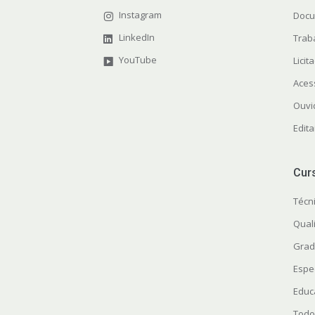
Instagram
Docu
LinkedIn
Trab
YouTube
Licit
Aces
Ouvi
Edita
Cur
Técn
Quali
Grad
Espe
Educ
Todo