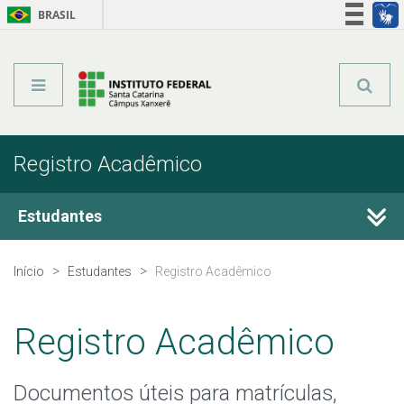
BRASIL
Órgãos do Governo
Acesso à informação
Legislação
Registro Acadêmico
Estudantes
Calendário Acadêmico
Início
Estudantes
Registro Acadêmico
Registro Acadêmico
Registro Acadêmico
Estágio
Documentos úteis para matrículas,