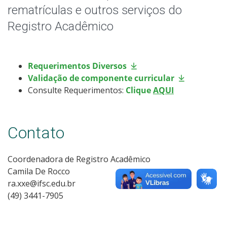
Horário de Aula
rematrículas e outros serviços do
Registro Acadêmico
Horário dos Professores
Eleições
Requerimentos Diversos
Validação de componente curricular
Oportunidades
Consulte Requerimentos:
Clique
AQUI
Assistência Estudantil
Contato
Documentos Úteis
Coordenadora de Registro Acadêmico
Bibliotecas
Camila De Rocco
ra.xxe@ifsc.edu.br
Sistemas Acadêmicos
(49) 3441-7905
Intercâmbio Estudantil