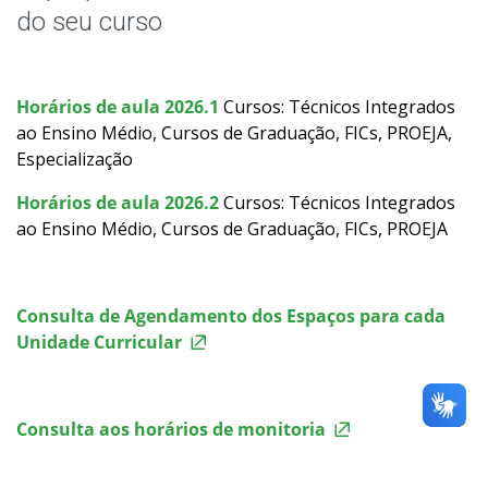
Horário de Aula
do seu curso
Horário dos Professores
Horários de aula 2026.1
Cursos: Técnicos Integrados
Eleições
ao Ensino Médio, Cursos de Graduação, FICs, PROEJA,
Especialização
Oportunidades
Horários de aula 2026.2
Cursos: Técnicos Integrados
ao Ensino Médio, Cursos de Graduação, FICs, PROEJA
Assistência Estudantil
Documentos Úteis
Consulta de Agendamento dos Espaços para cada
Unidade Curricular
Bibliotecas
Sistemas Acadêmicos
Consulta aos horários de monitoria
Intercâmbio Estudantil