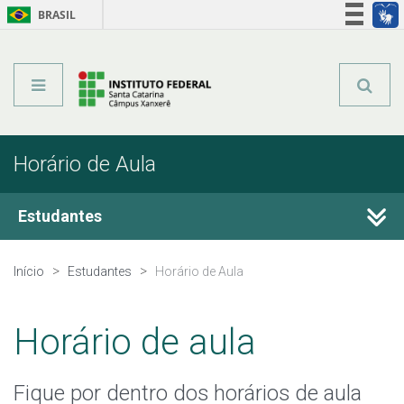
BRASIL
Órgãos do Governo
Acesso à informação
Legislação
Horário de Aula
Estudantes
Calendário Acadêmico
Início
Estudantes
Horário de Aula
Registro Acadêmico
Horário de aula
Estágio
Fique por dentro dos horários de aula