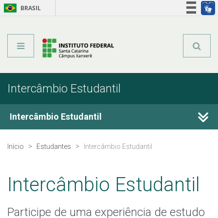
BRASIL
Órgãos do Governo
Acesso à informação
Legislação
Intercâmbio Estudantil
Intercâmbio Estudantil
Convênios Internacionais
Início
Estudantes
Intercâmbio Estudantil
Propicie
Intercâmbio Estudantil
Dupla Titulação
Participe de uma experiência de estudo