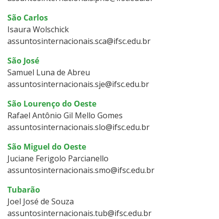
São Carlos
Isaura Wolschick
assuntosinternacionais.sca@ifsc.edu.br
São José
Samuel Luna de Abreu
assuntosinternacionais.sje@ifsc.edu.br
São Lourenço do Oeste
Rafael Antônio Gil Mello Gomes
assuntosinternacionais.slo@ifsc.edu.br
São Miguel do Oeste
Juciane Ferigolo Parcianello
assuntosinternacionais.smo@ifsc.edu.br
Tubarão
Joel José de Souza
assuntosinternacionais.tub@ifsc.edu.br