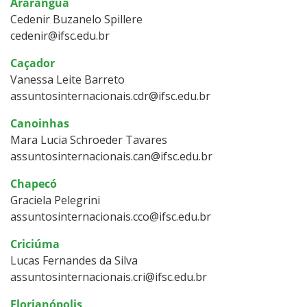
Araranguá
Cedenir Buzanelo Spillere
cedenir@ifsc.edu.br
Caçador
Vanessa Leite Barreto
assuntosinternacionais.cdr@ifsc.edu.br
Canoinhas
Mara Lucia Schroeder Tavares
assuntosinternacionais.can@ifsc.edu.br
Chapecó
Graciela Pelegrini
assuntosinternacionais.cco@ifsc.edu.br
Criciúma
Lucas Fernandes da Silva
assuntosinternacionais.cri@ifsc.edu.br
Florianópolis