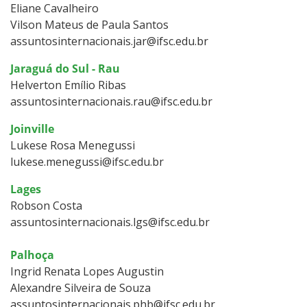
Eliane Cavalheiro
Vilson Mateus de Paula Santos
assuntosinternacionais.jar@ifsc.edu.br
Jaraguá do Sul - Rau
Helverton Emílio Ribas
assuntosinternacionais.rau@ifsc.edu.br
Joinville
Lukese Rosa Menegussi
lukese.menegussi@ifsc.edu.br
Lages
Robson Costa
assuntosinternacionais.lgs@ifsc.edu.br
Palhoça
Ingrid Renata Lopes Augustin
Alexandre Silveira de Souza
assuntosinternacionais.phb@ifsc.edu.br