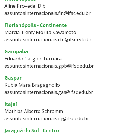
Aline Provedel Dib
assuntosinternacionais.fln@ifsc.edu.br
Florianópolis - Continente
Marcia Tiemy Morita Kawamoto
assuntosinternacionais.cte@ifsc.edu.br
Garopaba
Eduardo Cargnin Ferreira
assuntosinternacionais.gpb@ifsc.edu.br
Gaspar
Rubia Mara Bragagnollo
assuntosinternacionais.gas@ifsc.edu.br
Itajaí
Mathias Alberto Schramm
assuntosinternacionais.itj@ifsc.edu.br
Jaraguá do Sul - Centro