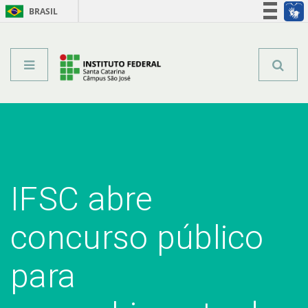
BRASIL
Órgãos do Governo
Acesso à informação
Legislação
IFSC abre
concurso público
para