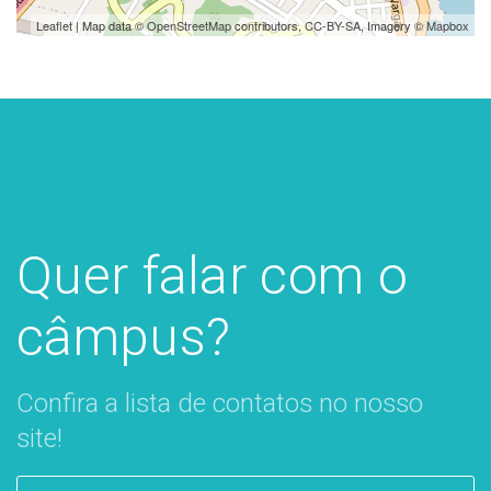
Leaflet
| Map data ©
OpenStreetMap
contributors,
CC-BY-SA
, Imagery ©
Mapbox
Quer falar com o
câmpus?
Confira a lista de contatos no nosso
site!