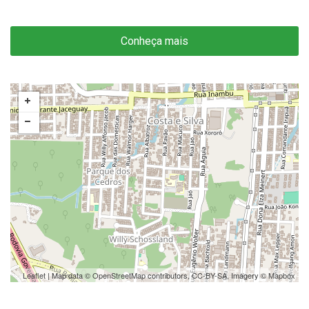
Conheça mais
Leaflet
| Map data ©
OpenStreetMap
contributors,
CC-BY-SA
, Imagery ©
Mapbox