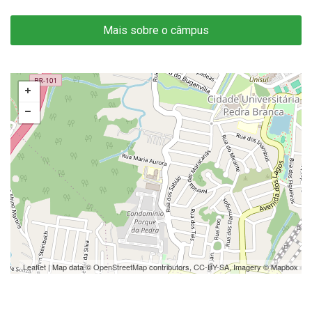
Mais sobre o câmpus
Leaflet
| Map data ©
OpenStreetMap
contributors,
CC-BY-SA
, Imagery ©
Mapbox