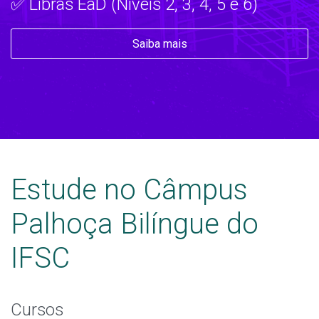
✅ Libras EaD (Níveis 2, 3, 4, 5 e 6)
Saiba mais
Estude no Câmpus
Palhoça Bilíngue do
IFSC
Cursos