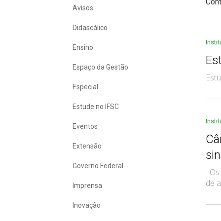
Con
Avisos
Didascálico
Insti
Ensino
Es
Espaço da Gestão
Estu
Especial
Estude no IFSC
Insti
Eventos
Câ
Extensão
si
Governo Federal
Os a
de a
Imprensa
Inovação