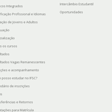
Intercâmbio Estudantil
icos Integrados
Oportunidades
ficação Profissional e Idiomas
ação de Jovens e Adultos
uação
cialização
s os cursos
ltados
ltados Vagas Remanescentes
rições e acompanhamento
 posso estudar no IFSC?
ndário de inscrições
is
sferências e Retornos
ntações para Matrícula