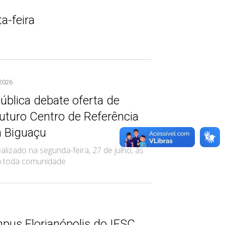
a-feira
 2026
ública debate oferta de
uturo Centro de Referência
 Biguaçu
alizado na segunda-feira, 27 de julho, às
 a toda comunidade
us Florianópolis do IFSC