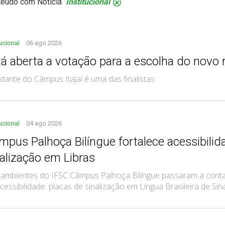
teúdo com Notícia
Institucional
.
tucional
06 ago 2026
tá aberta a votação para a escolha do novo
dante do Câmpus Itajaí é uma das finalistas
tucional
04 ago 2026
mpus Palhoça Bilíngue fortalece acessibili
nalização em Libras
mbientes do IFSC Câmpus Palhoça Bilíngue passaram a contar
cessibilidade: placas de sinalização em Língua Brasileira de Sinais