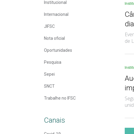
Institucional
Insti
Câ
Internacional
di
JIFSC
Even
Nota oficial
de L
Oportunidades
Pesquisa
Insti
Sepei
Au
SNCT
im
Segu
Trabalhe no IFSC
unid
Canais