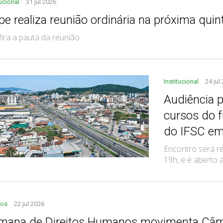
tucional
31 jul 2026
e realiza reunião ordinária na próxima quint
ira a pauta da reunião
Institucional
24 jul
Audiência p
cursos do f
do IFSC em
Encontro será re
19h, e é aberto
tos
22 jul 2026
mana de Direitos Humanos movimenta Câmp