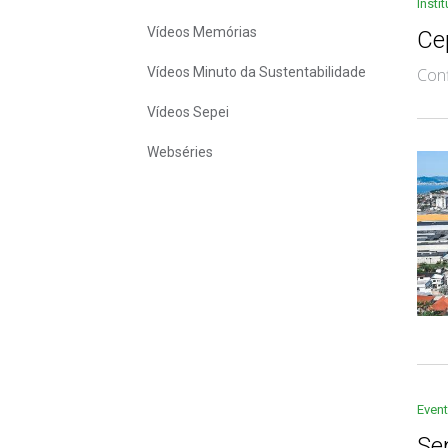
Insti
Vídeos Memórias
Cep
Vídeos Minuto da Sustentabilidade
Conf
Vídeos Sepei
Webséries
Even
Se