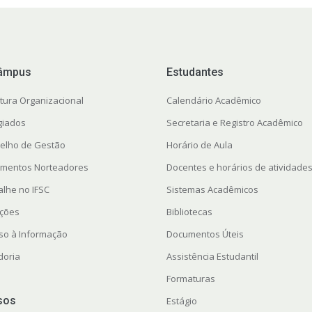
âmpus
Estudantes
utura Organizacional
Calendário Acadêmico
giados
Secretaria e Registro Acadêmico
elho de Gestão
Horário de Aula
mentos Norteadores
Docentes e horários de atividade
alhe no IFSC
Sistemas Acadêmicos
ações
Bibliotecas
so à Informação
Documentos Úteis
doria
Assistência Estudantil
Formaturas
sos
Estágio