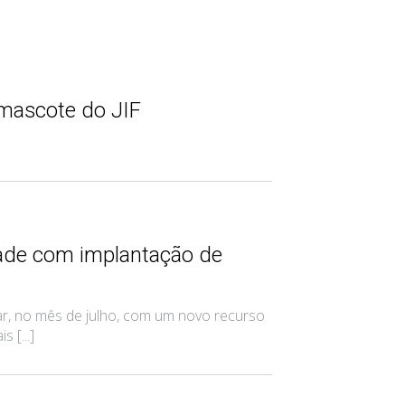
 mascote do JIF
dade com implantação de
, no mês de julho, com um novo recurso
 [...]