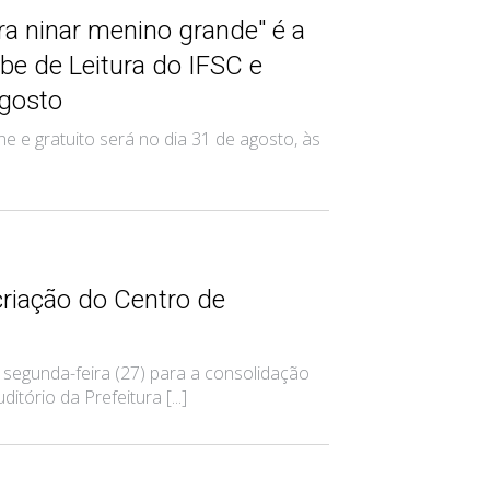
a ninar menino grande" é a
be de Leitura do IFSC e
gosto
ne e gratuito será no dia 31 de agosto, às
riação do Centro de
segunda-feira (27) para a consolidação
tório da Prefeitura [...]