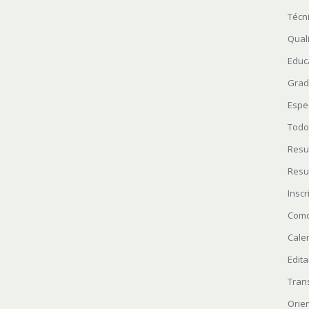
Técn
Quali
Educ
Grad
Espe
Todo
Resu
Resu
Insc
Como
Cale
Edita
Tran
Orie