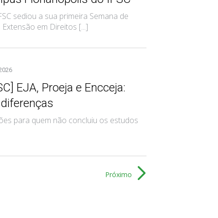
 IFSC sediou a sua primeira Semana de
xtensão em Direitos [...]
 2026
SC] EJA, Proeja e Encceja:
 diferenças
es para quem não concluiu os estudos
Próximo