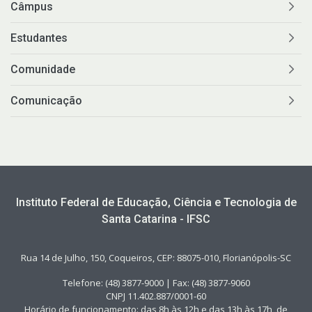
Câmpus
Estudantes
Comunidade
Comunicação
Instituto Federal de Educação, Ciência e Tecnologia de
Santa Catarina - IFSC
Rua 14 de Julho, 150, Coqueiros, CEP: 88075-010, Florianópolis-SC
Telefone: (48) 3877-9000 | Fax: (48) 3877-9060
CNPJ 11.402.887/0001-60
Horário de funcionamento: das 8h às 12h e das 13h às 17h, de