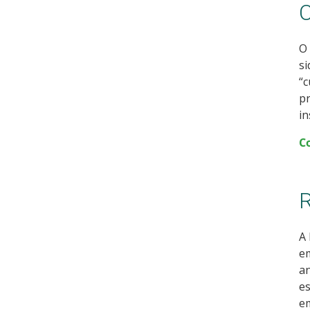
C
O 
si
“c
pr
in
C
R
A 
em
an
es
em