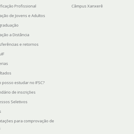
ficação Profissional
Câmpus Xanxerê
ação de Jovens e Adultos
graduação
ação a Distância
sferências e retornos
uIF
erias
ltados
 posso estudar no IFSC?
ndário de inscrições
essos Seletivos
s
ntações para comprovação de
s