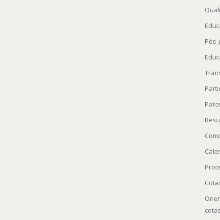
Quali
Educ
Pós-
Educ
Tran
Parti
Parc
Resu
Como
Cale
Proc
Cota
Orie
cota