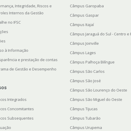
rnança, Integridade, Riscos e
Câmpus Garopaba
roles Internos da Gestão
Câmpus Gaspar
alhe no IFSC
Câmpus Itajaí
ações
Câmpus Jaraguá do Sul - Centro e
ções
Câmpus Joinville
so à Informação
Câmpus Lages
sparência e prestação de contas
Câmpus Palhoça Bilíngue
rama de Gestão e Desempenho
Câmpus São Carlos
Câmpus São José
sos
Câmpus São Lourenço do Oeste
icos Integrados
Câmpus São Miguel do Oeste
icos Concomitantes
Câmpus Tijucas
icos Subsequentes
Câmpus Tubarão
uação
Câmpus Urupema