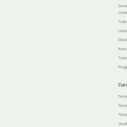
Gove
Cont
Trab
Licit
Elei
Aces
Tran
Prog
Cur
Técn
Técn
Técn
Grad