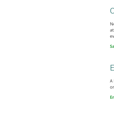
C
Ne
at
ev
S
E
A 
or
E