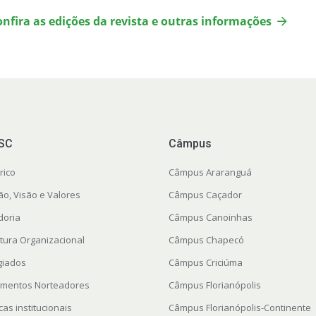
onfira as edições da revista e outras informações
FSC
Câmpus
rico
Câmpus Araranguá
ão, Visão e Valores
Câmpus Caçador
doria
Câmpus Canoinhas
utura Organizacional
Câmpus Chapecó
giados
Câmpus Criciúma
mentos Norteadores
Câmpus Florianópolis
icas institucionais
Câmpus Florianópolis-Continente