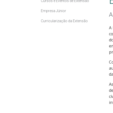
Cursos e Eventos de Extensão
Empresa Júnior
A
Curricularização da Extensão
A 
co
d
em
pr
Co
au
da
A
de
ci
in