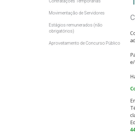
Contratações Temporárias
Movimentação de Servidores
C
Estágios remunerados (não
obrigatórios)
Co
ad
Aproveitamento de Concurso Público
Pa
e/
Há
C
Em
Té
cl
Ed
4