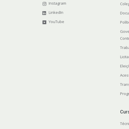
Instagram
Cole
LinkedIn
Docu
YouTube
Polít
Gove
Cont
Trab
Licit
Elei
Aces
Tran
Prog
Cur
Técn