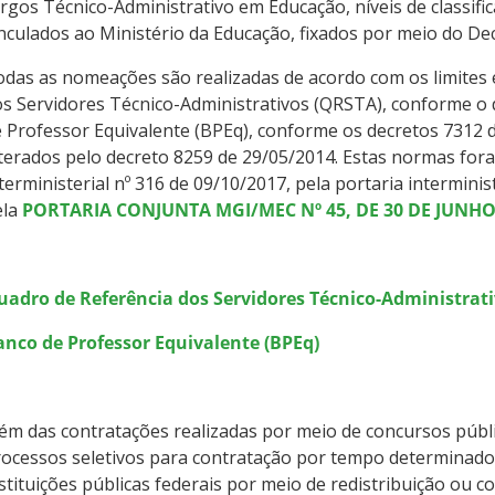
rgos Técnico-Administrativo em Educação, níveis de classifica
nculados ao Ministério da Educação, fixados por meio do De
das as nomeações são realizadas de acordo com os limites 
s Servidores Técnico-Administrativos (QRSTA), conforme o 
 Professor Equivalente (BPEq), conforme os decretos 7312 
terados pelo decreto 8259 de 29/05/2014. Estas normas fora
terministerial nº 316 de 09/10/2017, pela portaria intermini
ela
PORTARIA CONJUNTA MGI/MEC Nº 45, DE 30 DE JUNHO 
uadro de Referência dos Servidores Técnico-Administrat
anco de Professor Equivalente (BPEq)
ém das contratações realizadas por meio de concursos públi
ocessos seletivos para contratação por tempo determinado
stituições públicas federais por meio de redistribuição ou 