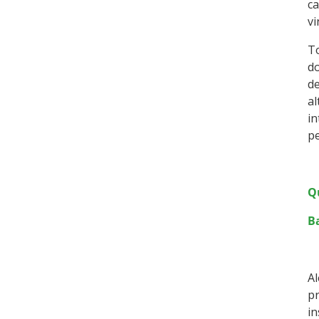
ca
vi
To
do
de
al
in
p
Q
B
Al
pr
in