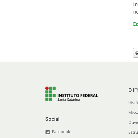
In
no
E
O I
Histó
Miss
Social
Ouvi
Facebook
Estr