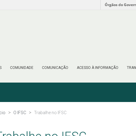
Órgãos do Gover
S
COMUNIDADE
COMUNICAÇÃO
ACESSO À INFORMAÇÃO
TRAN
ício
O IFSC
Trabalhe no IFSC