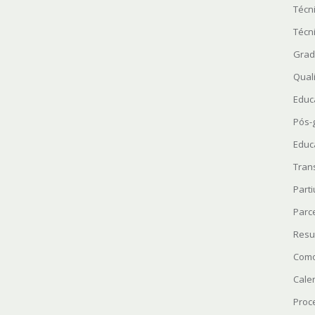
Técn
Técn
Grad
Quali
Educ
Pós-
Educ
Tran
Parti
Parc
Resu
Como
Cale
Proc