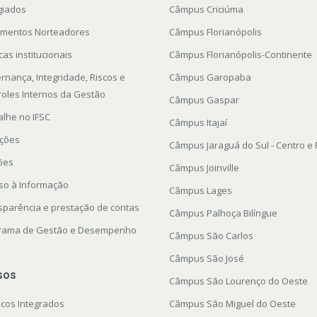
giados
Câmpus Criciúma
mentos Norteadores
Câmpus Florianópolis
icas institucionais
Câmpus Florianópolis-Continente
rnança, Integridade, Riscos e
Câmpus Garopaba
roles Internos da Gestão
Câmpus Gaspar
alhe no IFSC
Câmpus Itajaí
ações
Câmpus Jaraguá do Sul - Centro e
ções
Câmpus Joinville
so à Informação
Câmpus Lages
sparência e prestação de contas
Câmpus Palhoça Bilíngue
rama de Gestão e Desempenho
Câmpus São Carlos
Câmpus São José
sos
Câmpus São Lourenço do Oeste
icos Integrados
Câmpus São Miguel do Oeste