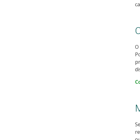
c
C
O 
Po
pr
di
C
M
Se
re
ou