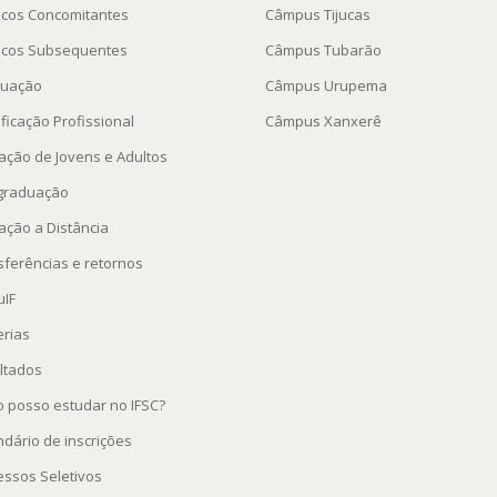
icos Concomitantes
Câmpus Tijucas
icos Subsequentes
Câmpus Tubarão
uação
Câmpus Urupema
ficação Profissional
Câmpus Xanxerê
ação de Jovens e Adultos
graduação
ação a Distância
sferências e retornos
uIF
erias
ltados
 posso estudar no IFSC?
ndário de inscrições
essos Seletivos