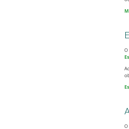
M
E
O 
E
Ac
ob
E
A
O