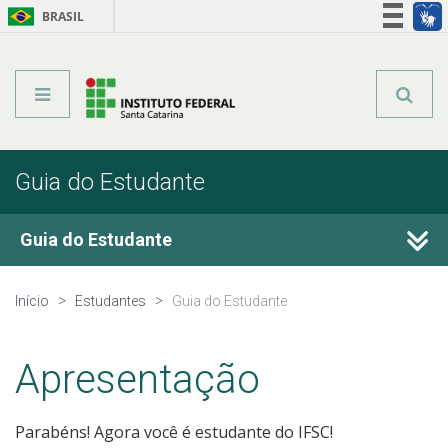
BRASIL
Órgãos do Governo
Acesso à informação
Legislação
Guia do Estudante
Guia do Estudante
Apresentação
Início
Estudantes
Guia do Estudante
Sobre o IFSC
Apresentação
Entenda seu curso
Parabéns! Agora você é estudante do IFSC!