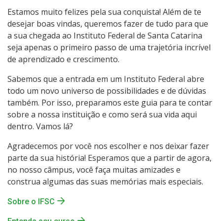
Normas
Estamos muito felizes pela sua conquista! Além de te
desejar boas vindas, queremos fazer de tudo para que
Biblioteca
a sua chegada ao Instituto Federal de Santa Catarina
seja apenas o primeiro passo de uma trajetória incrível
Apoio aos estudantes
de aprendizado e crescimento.
Sabemos que a entrada em um Instituto Federal abre
Portal do aluno
todo um novo universo de possibilidades e de dúvidas
também. Por isso, preparamos este guia para te contar
Oportunidades
sobre a nossa instituição e como será sua vida aqui
dentro. Vamos lá?
Como se informar
Agradecemos por você nos escolher e nos deixar fazer
parte da sua história! Esperamos que a partir de agora,
Documentos importantes
no nosso câmpus, você faça muitas amizades e
construa algumas das suas memórias mais especiais.
Links úteis
Sobre o IFSC
Ajude a melhorar a instituição