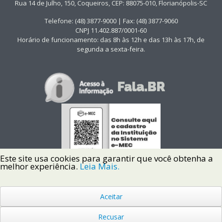
Rua 14 de Julho, 150, Coqueiros, CEP: 88075-010, Florianópolis-SC
Telefone: (48) 3877-9000 | Fax: (48) 3877-9060
CNPJ 11.402.887/0001-60
Horário de funcionamento: das 8h às 12h e das 13h às 17h, de
segunda a sexta-feira.
Este site usa cookies para garantir que você obtenha a
melhor experiência.
Leia Mais.
Aceitar
Copyright © 2022 Instituto Federal de Santa Catarina IFSC
Todos os Direitos Reservados.
Recusar