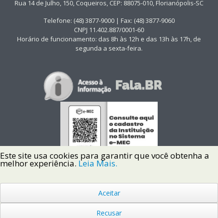
Rua 14 de Julho, 150, Coqueiros, CEP: 88075-010, Florianópolis-SC
Telefone: (48) 3877-9000 | Fax: (48) 3877-9060
CNPJ 11.402.887/0001-60
Horário de funcionamento: das 8h às 12h e das 13h às 17h, de
segunda a sexta-feira.
Este site usa cookies para garantir que você obtenha a
melhor experiência.
Leia Mais.
Aceitar
Copyright © 2022 Instituto Federal de Santa Catarina IFSC
Todos os Direitos Reservados.
Recusar