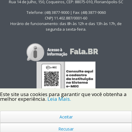
Rua 14 de Julho, 150, Coqueiros, CEP: 88075-010, Florianópolis-SC
Telefone: (48) 3877-9000 | Fax: (48) 3877-9060
CNPJ 11.402.887/0001-60
Horário de funcionamento: das 8h às 12h e das 13h às 17h, de
segunda a sexta-feira.
Este site usa cookies para garantir que você obtenha a
melhor experiência.
Leia Mais.
Aceitar
Copyright © 2022 Instituto Federal de Santa Catarina IFSC
Todos os Direitos Reservados.
Recusar