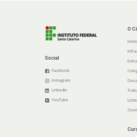
O C
Histó
Infra
Social
Estr
Facebook
Cole
Instagram
Docu
LinkedIn
Trab
YouTube
Licit
Ouvi
Cur