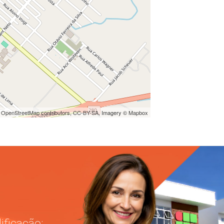
©
OpenStreetMap
contributors,
CC-BY-SA
, Imagery ©
Mapbox
ficação: