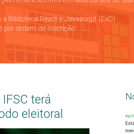
 Biblioteca React e Javascript (EaD)
 por ordem de inscrição.
N
IFSC terá
odo eleitoral
INST
Est
nov