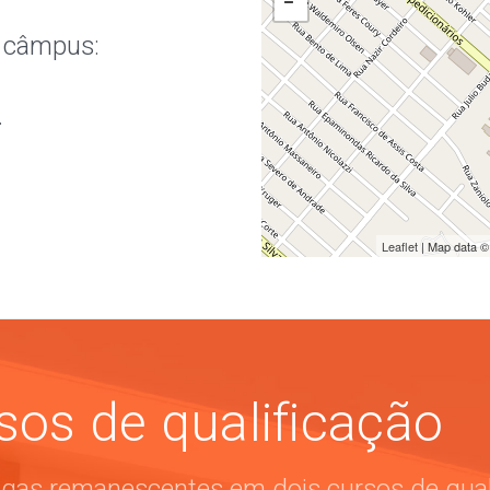
o câmpus:
.
Leaflet
| Map data 
os de qualificação
as remanescentes em dois cursos de quali