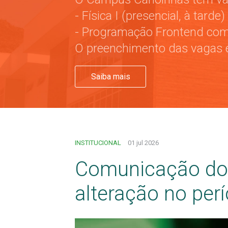
- Física I (presencial, à tarde)
- Programação Frontend com a
O preenchimento das vagas é
Saiba mais
INSTITUCIONAL
01 jul 2026
Comunicação do 
alteração no perí