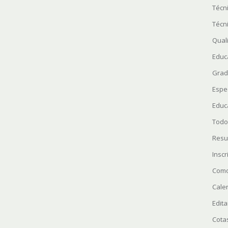
Técn
Técn
Quali
Educ
Grad
Espe
Educ
Todo
Resu
Insc
Como
Cale
Edita
Cota