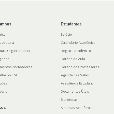
âmpus
Estudantes
rico
Estágio
estrutura
Calendário Acadêmico
utura Organizacional
Registro Acadêmico
giados
Horário de Aula
mentos Norteadores
Horário dos Professores
alhe no IFSC
Agenda das Salas
ações
Assistência Estudantil
doria
Documentos Úteis
Bibliotecas
sos
Sistemas Acadêmicos