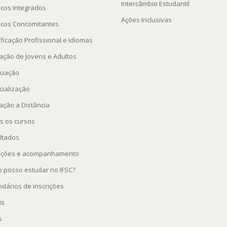
Intercâmbio Estudantil
icos Integrados
Ações Inclusivas
icos Concomitantes
ficação Profissional e Idiomas
ação de Jovens e Adultos
uação
cialização
ação a Distância
s os cursos
ltados
rições e acompanhamento
 posso estudar no IFSC?
ndários de inscrições
is
s