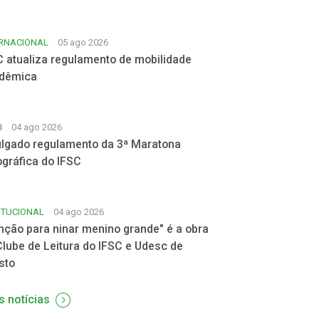
ERNACIONAL
05 ago 2026
C atualiza regulamento de mobilidade
dêmica
I
04 ago 2026
ulgado regulamento da 3ª Maratona
ográfica do IFSC
ITUCIONAL
04 ago 2026
nção para ninar menino grande" é a obra
Clube de Leitura do IFSC e Udesc de
sto
s notícias