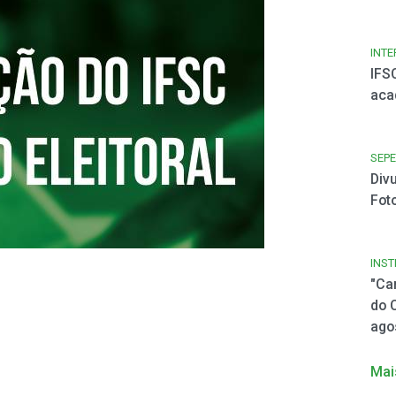
INT
IFS
aca
SEPE
Div
Fot
INST
"Ca
do 
ago
Mai