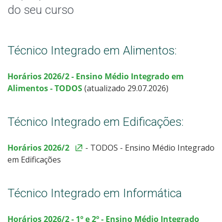
Secretaria Acadêmica
do seu curso
Horário de Aula
Técnico Integrado em Alimentos:
Horário de Atendimento Extraclasse
Horários 2026/2 - Ensino Médio Integrado
em
Agenda Docente
Alimentos -
TODOS
(atualizado 29.07.2026)
Agenda das Salas
Técnico Integrado em Edificações:
Oportunidades
Horários 2026/2
- TODOS - Ensino Médio Integrado
em Edificações
Assistência Estudantil
Documentos Úteis
Técnico Integrado em Informática
Bibliotecas
Horários 2026/2 - 1º e 2º - Ensino Médio Integrado