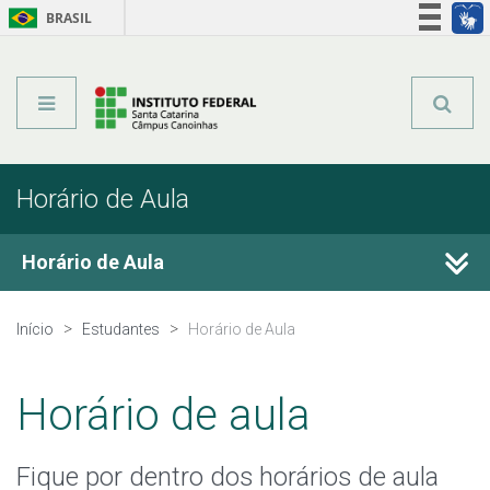
BRASIL
Órgãos do Governo
Acesso à informação
Legislação
Horário de Aula
Horário de Aula
Estágio
Início
Estudantes
Horário de Aula
Calendário Acadêmico
Horário de aula
Registro Acadêmico
Fique por dentro dos horários de aula