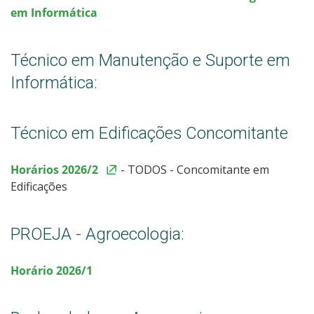
em Informática
Sistemas Acadêmicos
Técnico em Manutenção e Suporte em
Intercâmbio Estudantil
Informática:
Ações Inclusivas
Técnico em Edificações Concomitante
Monitoria
Horários 2026/2
- TODOS - Concomitante em
Representação Estudantil
Edificações
PROEJA - Agroecologia:
Horário 2026/1