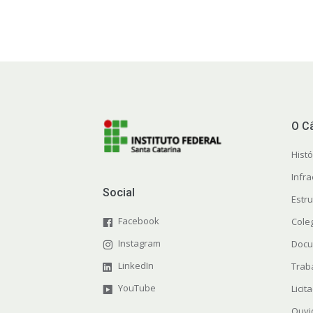
O C
Histó
Infra
Social
Estr
Facebook
Cole
Instagram
Docu
LinkedIn
Trab
YouTube
Licit
Ouvi