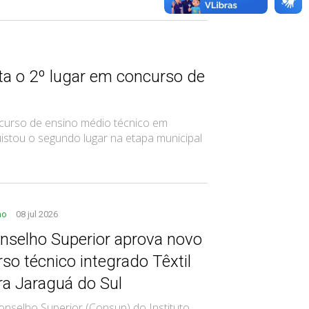
ta o 2º lugar em concurso de
o curso de ensino médio técnico em
istou o segundo lugar na etapa municipal
no
08 jul 2026
nselho Superior aprova novo
rso técnico integrado Têxtil
ra Jaraguá do Sul
onselho Superior (Consup) do Instituto