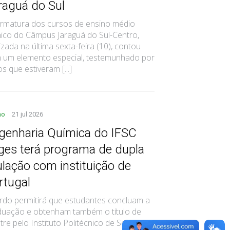
raguá do Sul
ormatura dos cursos de ensino médio
nico do Câmpus Jaraguá do Sul-Centro,
izada na última sexta-feira (10), contou
 um elemento especial, testemunhado por
s que estiveram [...]
no
21 jul 2026
genharia Química do IFSC
ges terá programa de dupla
tulação com instituição de
rtugal
rdo permitirá que estudantes concluam a
duação e obtenham também o título de
re pelo Instituto Politécnico de Setúbal