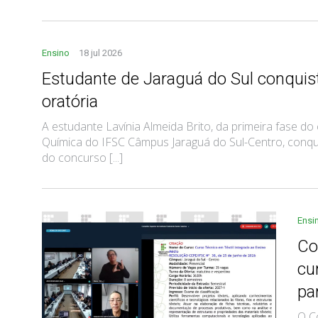
Ensino
18 jul 2026
Estudante de Jaraguá do Sul conquis
oratória
A estudante Lavínia Almeida Brito, da primeira fase d
Química do IFSC Câmpus Jaraguá do Sul-Centro, conqu
do concurso [...]
Ensi
Co
cu
pa
O C