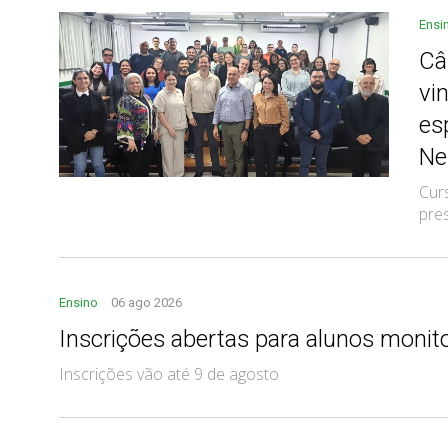
Ensi
Câ
vi
es
Ne
Cur
pre
Ensino
06 ago 2026
Inscrições abertas para alunos monit
Inscrições vão até 9 de agosto