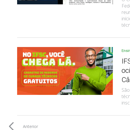
Fed
reun
iníc
técn
Ensi
IF
oc
Câ
São
técn
ins
Anterior