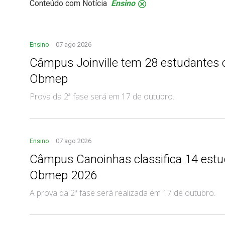
Conteúdo com Notícia
Ensino
.
Ensino
07 ago 2026
Câmpus Joinville tem 28 estudantes c
Obmep
Prova da 2ª fase será em 17 de outubro.
Ensino
07 ago 2026
Câmpus Canoinhas classifica 14 estu
Obmep 2026
A prova da 2ª fase será realizada em 17 de outubro.