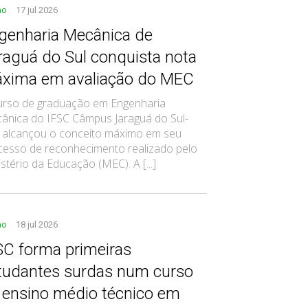
no
17 jul 2026
genharia Mecânica de
raguá do Sul conquista nota
xima em avaliação do MEC
urso de graduação em Engenharia
ânica do IFSC Câmpus Jaraguá do Sul-
 alcançou o conceito máximo em seu
cesso de reconhecimento realizado pelo
stério da Educação (MEC). A [...]
no
18 jul 2026
SC forma primeiras
tudantes surdas num curso
 ensino médio técnico em