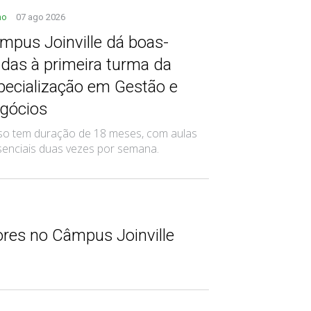
no
07 ago 2026
mpus Joinville dá boas-
ndas à primeira turma da
pecialização em Gestão e
gócios
so tem duração de 18 meses, com aulas
senciais duas vezes por semana.
ores no Câmpus Joinville