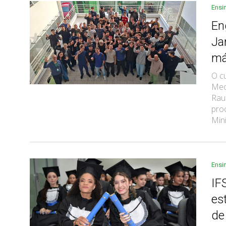
Ensi
En
Ja
má
O c
Mec
Rau
pro
Mini
Ensi
IF
es
de