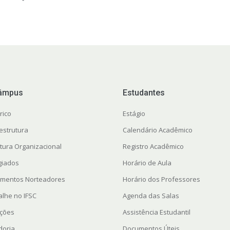
âmpus
Estudantes
rico
Estágio
estrutura
Calendário Acadêmico
utura Organizacional
Registro Acadêmico
giados
Horário de Aula
mentos Norteadores
Horário dos Professores
alhe no IFSC
Agenda das Salas
ações
Assistência Estudantil
doria
Documentos Úteis