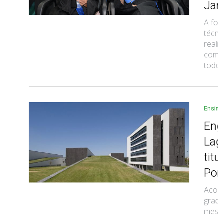
Ja
A f
téc
real
com
todo
Ensi
En
La
ti
Po
Aco
gra
mest