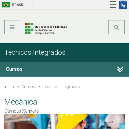
BRASIL
Órgãos do Governo
Acesso à informação
Legislação
Técnicos Integrados
Cursos
Técnicos Integrados
Início
Cursos
Técnicos Integrados
Qualificação Profissional e Idiomas
Mecânica
Câmpus Xanxerê
Graduação