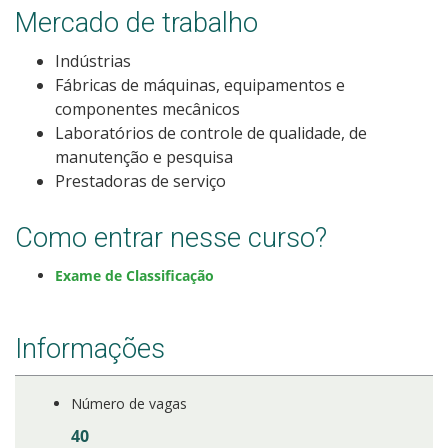
Mercado de trabalho
Calendários de inscrições
Indústrias
Processos Seletivos
Fábricas de máquinas, equipamentos e
componentes mecânicos
Cotas
Laboratórios de controle de qualidade, de
manutenção e pesquisa
Prestadoras de serviço
Inscrições e acompanhamento
Como entrar nesse curso?
Orientações para Matrícula
Exame de Classificação
Transferências e Retornos
Provas e Gabaritos
Informações
Estatísticas dos Processos Seletivos
Número de vagas
40