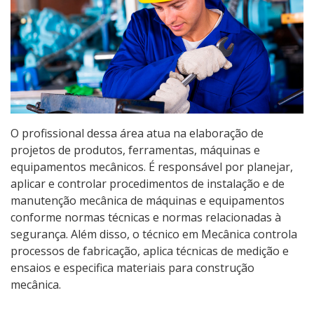
Especialização
Educação de Jovens e Adultos
Educação a Distância
Todos os cursos
O profissional dessa área atua na elaboração de
projetos de produtos, ferramentas, máquinas e
equipamentos mecânicos. É responsável por planejar,
Processo de Inscrição
aplicar e controlar procedimentos de instalação e de
manutenção mecânica de máquinas e equipamentos
conforme normas técnicas e normas relacionadas à
Resultados
segurança. Além disso, o técnico em Mecânica controla
processos de fabricação, aplica técnicas de medição e
Resultados das Vagas Remanescentes
ensaios e especifica materiais para construção
mecânica.
Como posso estudar no IFSC?