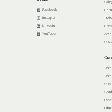
Cole
Facebook
Docu
Instagram
Trab
LinkedIn
Licit
YouTube
Aces
Ouvi
Cur
Técn
Técn
Quali
Grad
Espe
Educ