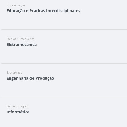
Especialização
Educação e Práticas Interdisciplinares
Técnico Subsequente
Eletromecânica
Bacharelado
Engenharia de Produção
Técnico Integrado
Informática