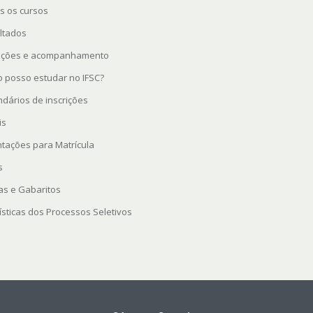
s os cursos
ltados
rições e acompanhamento
 posso estudar no IFSC?
ndários de inscrições
is
ntações para Matrícula
s
as e Gabaritos
ísticas dos Processos Seletivos