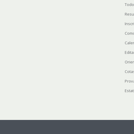
Todo
Resu
Insc
Como
Cale
Edita
Orie
Cota
Prov
Estat