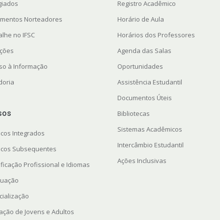
giados
Registro Acadêmico
mentos Norteadores
Horário de Aula
alhe no IFSC
Horários dos Professores
ações
Agenda das Salas
so à Informação
Oportunidades
doria
Assistência Estudantil
Documentos Úteis
sos
Bibliotecas
Sistemas Acadêmicos
icos Integrados
Intercâmbio Estudantil
icos Subsequentes
Ações Inclusivas
ficação Profissional e Idiomas
uação
cialização
ação de Jovens e Adultos