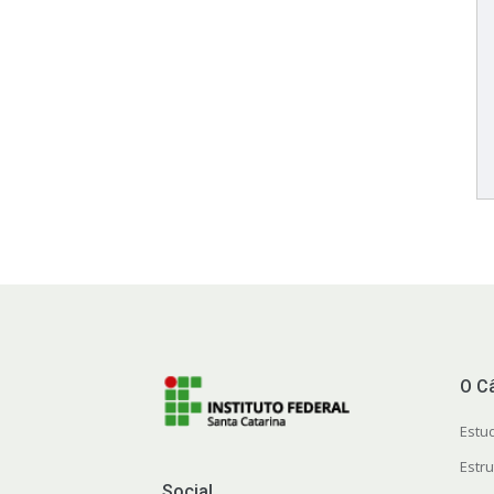
O C
Estu
Estr
Social