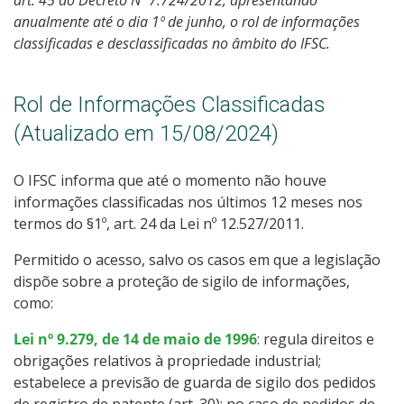
anualmente até o dia 1º de junho, o rol de informações
Tecnologia da Informação
classificadas e desclassificadas no âmbito do IFSC.
Relação com Fundação de Apoio
Rol de Informações Classificadas
(Atualizado em 15/08/2024)
O IFSC informa que até o momento não houve
informações classificadas nos últimos 12 meses nos
termos do §1º, art. 24 da Lei nº 12.527/2011.
Permitido o acesso, salvo os casos em que a legislação
dispõe sobre a proteção de sigilo de informações,
como:
Lei nº 9.279, de 14 de maio de 1996
: regula direitos e
obrigações relativos à propriedade industrial;
estabelece a previsão de guarda de sigilo dos pedidos
de registro de patente (art. 30); no caso de pedidos de