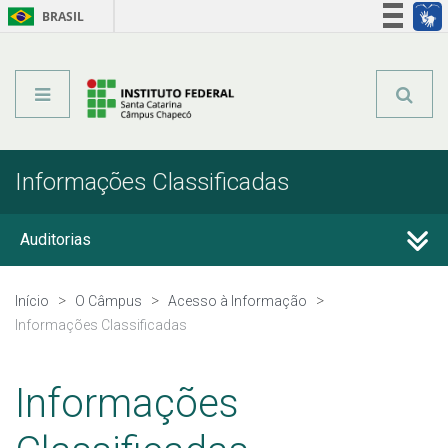
BRASIL
Órgãos do Governo
Acesso à informação
Legislação
Informações Classificadas
Auditorias
Avaliação Institucional
Início
O Câmpus
Acesso à Informação
Informações Classificadas
Carta de Serviços ao Usuário
Informações
Parcerias, convênios e transferências