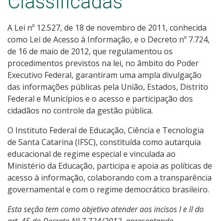
Classificadas
Receitas e Despesas
A Lei nº 12.527, de 18 de novembro de 2011, conhecida
Indicadores e Estatísticas
como Lei de Acesso à Informação, e o Decreto nº 7.724,
de 16 de maio de 2012, que regulamentou os
Informações Classificadas
procedimentos previstos na lei, no âmbito do Poder
Executivo Federal, garantiram uma ampla divulgação
Peça uma informação (SIC)
das informações públicas pela União, Estados, Distrito
Federal e Municípios e o acesso e participação dos
Servidores
cidadãos no controle da gestão pública.
O Instituto Federal de Educação, Ciência e Tecnologia
Relatórios de Gestão
de Santa Catarina (IFSC), constituída como autarquia
educacional de regime especial e vinculada ao
Perguntas Frequentes
Ministério da Educação, participa e apoia as políticas de
acesso à informação, colaborando com a transparência
Publicações Oficiais
governamental e com o regime democrático brasileiro.
Esta seção tem como objetivo atender aos incisos I e II do
Consulta a processos
art. 45 do Decreto Nº 7.724/2012, apresentando