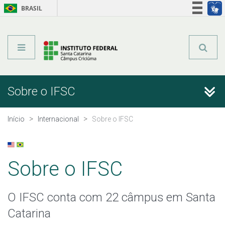
BRASIL
Órgãos do Governo
Acesso à informação
Legislação
Sobre o IFSC
Sobre o IFSC
Escritório Internacional
Início
Internacional
Sobre o IFSC
Parcerias
Sobre o IFSC
Informações Úteis
O IFSC conta com 22 câmpus em Santa
Catarina