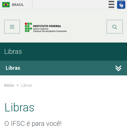
BRASIL
Órgãos do Governo
Acesso à informação
Legislação
Libras
Libras
Sobre o IFSC
Início
Libras
Estude no IFSC
Libras
O IFSC é para você!