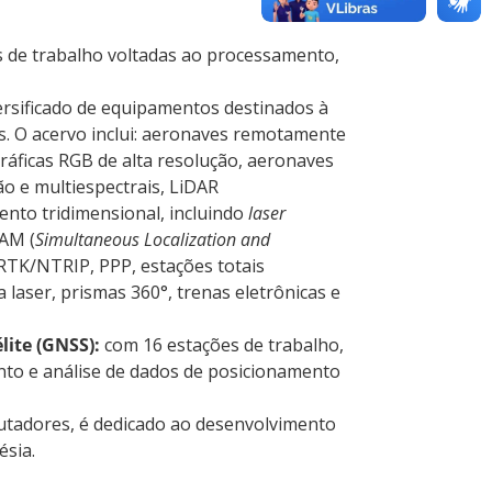
 de trabalho voltadas ao processamento,
rsificado de equipamentos destinados à
s. O acervo inclui: aeronaves remotamente
ráficas RGB de alta resolução, aeronaves
ão e multiespectrais, LiDAR
nto tridimensional, incluindo
laser
LAM (
Simultaneous Localization and
 RTK/NTRIP, PPP, estações totais
a laser, prismas 360°, trenas eletrônicas e
lite (GNSS):
com 16 estações de trabalho,
nto e análise de dados de posicionamento
tadores, é dedicado ao desenvolvimento
ésia.