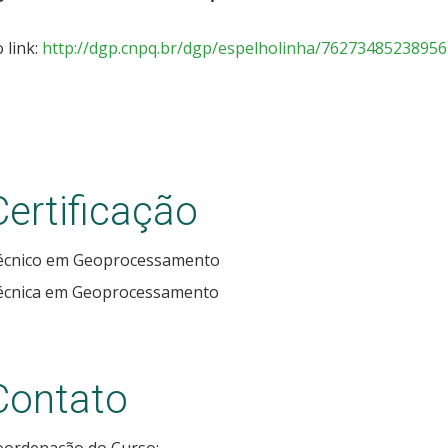
 link:
http://dgp.cnpq.br/dgp/espelholinha/7627348523895
Certificação
écnico em Geoprocessamento
écnica em Geoprocessamento
Contato