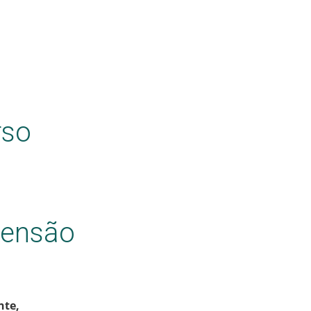
rso
tensão
nte,