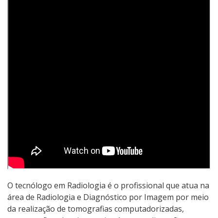
Graduação
Especialização
Mestrado
Educação a Distância
Todos os cursos
Processo de Inscrição
Resultados
O tecnólogo em Radiologia é o profissional que atua na
área de Radiologia e Diagnóstico por Imagem por meio
Resultados Vagas Ociosas
da realização de tomografias computadorizadas,