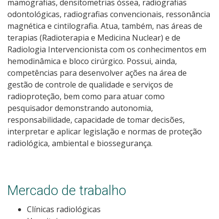
mamografias, densitometrias óssea, radiografias
Como posso estudar no IFSC?
odontológicas, radiografias convencionais, ressonância
magnética e cintilografia. Atua, também, nas áreas de
Calendário de inscrições
terapias (Radioterapia e Medicina Nuclear) e de
Radiologia Intervencionista com os conhecimentos em
hemodinâmica e bloco cirúrgico. Possui, ainda,
Processos Seletivos
competências para desenvolver ações na área de
gestão de controle de qualidade e serviços de
Cotas
radioproteção, bem como para atuar como
pesquisador demonstrando autonomia,
Inscrições e acompanhamento
responsabilidade, capacidade de tomar decisões,
interpretar e aplicar legislação e normas de proteção
Orientações para Matrícula
radiológica, ambiental e biossegurança.
Transferências e Retornos
Mercado de trabalho
Provas e Gabaritos
Clínicas radiológicas
Estatísticas dos Processos Seletivos