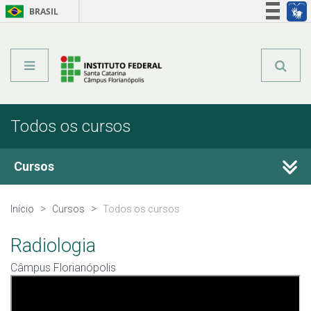
BRASIL
Órgãos do Governo
Acesso à informação
Legislação
Todos os cursos
Cursos
Técnicos Integrados
Início
Cursos
Todos os cursos
Técnicos Subsequentes
Radiologia
Câmpus Florianópolis
Qualificação Profissional e Idiomas