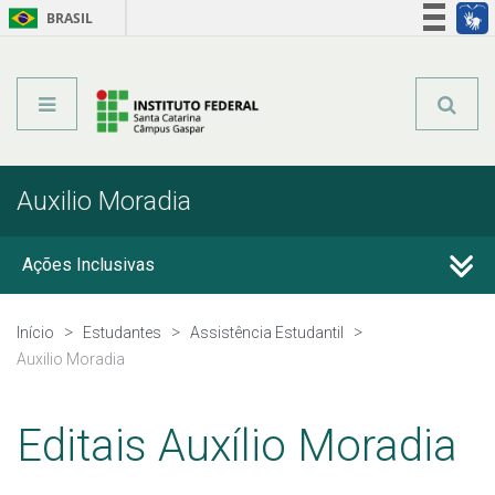
BRASIL
Órgãos do Governo
Acesso à informação
Legislação
Auxilio Moradia
Ações Inclusivas
IVS
Início
Estudantes
Assistência Estudantil
Auxilio Moradia
PAEVS
Editais Auxílio Moradia
Apoio a eventos