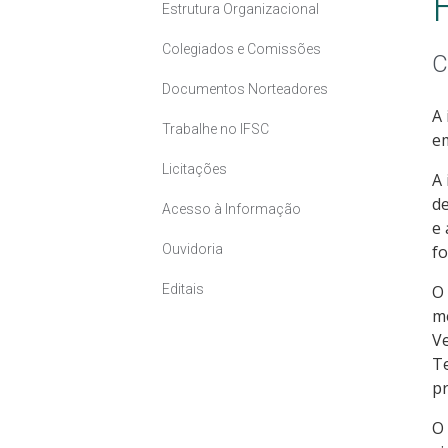
Estrutura Organizacional
Colegiados e Comissões
C
Documentos Norteadores
A 
Trabalhe no IFSC
em
Licitações
A 
de
Acesso à Informação
e 
Ouvidoria
fo
Editais
O 
me
Ve
Te
pr
O