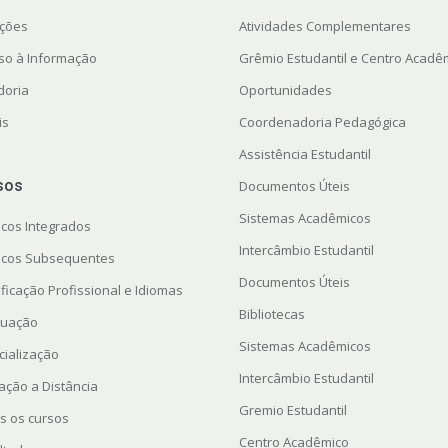
ações
Atividades Complementares
so à Informação
Grêmio Estudantil e Centro Acadê
doria
Oportunidades
is
Coordenadoria Pedagógica
Assistência Estudantil
sos
Documentos Úteis
Sistemas Acadêmicos
icos Integrados
Intercâmbio Estudantil
icos Subsequentes
Documentos Úteis
ficação Profissional e Idiomas
Bibliotecas
uação
Sistemas Acadêmicos
cialização
Intercâmbio Estudantil
ação a Distância
Gremio Estudantil
s os cursos
Centro Acadêmico