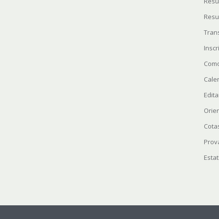
Resu
Resu
Tran
Insc
Como
Cale
Edita
Orie
Cota
Prov
Estat