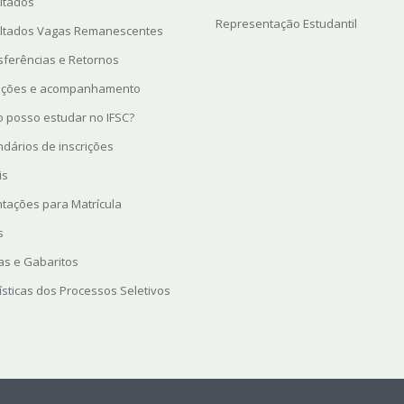
ltados
Representação Estudantil
ltados Vagas Remanescentes
sferências e Retornos
rições e acompanhamento
 posso estudar no IFSC?
ndários de inscrições
is
ntações para Matrícula
s
as e Gabaritos
ísticas dos Processos Seletivos