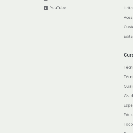
YouTube
Licit
Aces
Ouvi
Edita
Cur
Técn
Técn
Quali
Grad
Espe
Educ
Todo