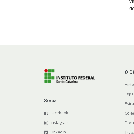
vi
de
O C
Histó
Espa
Social
Estr
Facebook
Cole
Instagram
Docu
LinkedIn
Trab