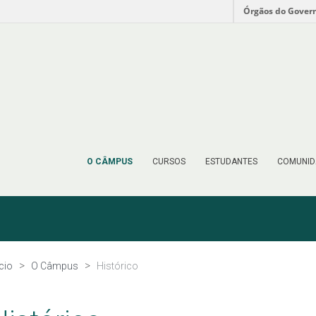
Órgãos do Gover
O CÂMPUS
CURSOS
ESTUDANTES
COMUNID
ício
O Câmpus
Histórico