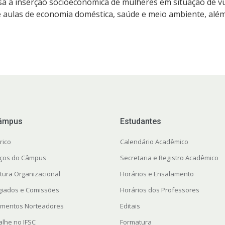
sa à inserção socioeconômica de mulheres em situação de vul
 aulas de economia doméstica, saúde e meio ambiente, além
âmpus
Estudantes
rico
Calendário Acadêmico
ços do Câmpus
Secretaria e Registro Acadêmico
utura Organizacional
Horários e Ensalamento
giados e Comissões
Horários dos Professores
mentos Norteadores
Editais
alhe no IFSC
Formatura