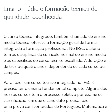
Graduação
Ensino médio e formação técnica de
Especialização
qualidade reconhecida
Educação a Distância
O curso técnico integrado, também chamado de ensino
Todos os cursos
médio técnico, oferece a formação geral de forma
integrada à formação profissional. No IFSC, o aluno
tem as disciplinas do currículo normal do ensino médio
e as específicas do curso técnico escolhido. A duração é
Processo de Inscrição
de três ou quatro anos, dependendo de cada curso ou
câmpus.
Resultados
Para fazer um curso técnico integrado no IFSC, é
preciso ter o ensino fundamental completo. Alguns dos
Resultados Vagas Remanescentes
nossos cursos têm o processo seletivo por exame de
classificação, em que o candidato precisa fazer
Como posso estudar no IFSC?
uma prova com conteúdos de Português, Matemática e