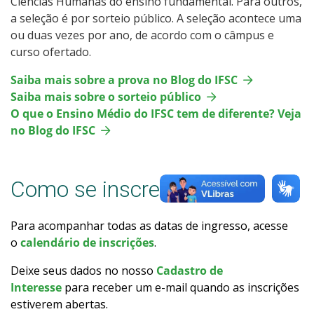
Ciências Humanas do ensino fundamental. Para outros,
Calendário de inscrições
a seleção é por sorteio público. A seleção acontece uma
ou duas vezes por ano, de acordo com o câmpus e
curso ofertado.
Processos Seletivos
Saiba mais sobre a prova no Blog do IFSC
Cotas
Saiba mais sobre o sorteio público
O que o Ensino Médio do IFSC tem de diferente? Veja
Inscrições e acompanhamento
no Blog do IFSC
Orientações para Matrícula
Como se inscrever
Transferências e Retornos
Para acompanhar todas as datas de ingresso, acesse
Provas e Gabaritos
o
calendário de inscrições
.
Deixe seus dados no nosso
Cadastro de
Estatísticas dos Processos Seletivos
Interesse
para receber um e-mail quando as inscrições
estiverem abertas.