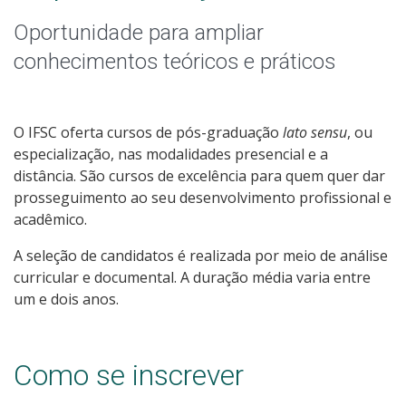
Especialização
Oportunidade para ampliar
Todos os cursos
conhecimentos teóricos e práticos
Processo de Inscrição
O IFSC oferta cursos de pós-graduação
lato sensu
, ou
especialização, nas modalidades presencial e a
distância. São cursos de excelência para quem quer dar
Resultados
prosseguimento ao seu desenvolvimento profissional e
acadêmico.
Resultados Vagas Remanescentes
A seleção de candidatos é realizada por meio de análise
curricular e documental. A duração média varia entre
Como posso estudar no IFSC?
um e dois anos.
Calendário de inscrições
Como se inscrever
Processos Seletivos