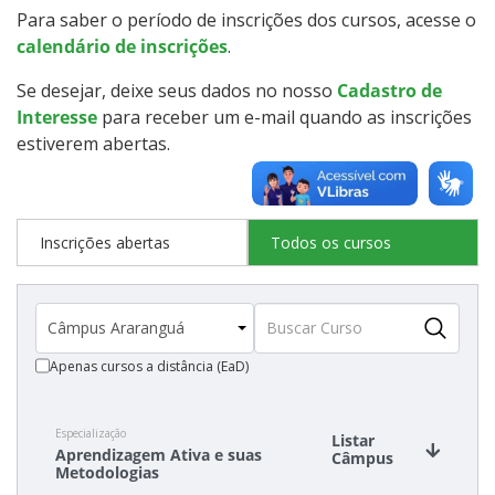
Para saber o período de inscrições dos cursos, acesse o
Cotas
calendário de inscrições
.
Inscrições e acompanhamento
Se desejar, deixe seus dados no nosso
Cadastro de
Interesse
para receber um e-mail quando as inscrições
Orientações para Matrícula
estiverem abertas.
Transferências e Retornos
Inscrições abertas
Todos os cursos
Provas e Gabaritos
Estatísticas dos Processos Seletivos
Apenas cursos a distância (EaD)
Especialização
Listar
Aprendizagem Ativa e suas
Câmpus
Metodologias