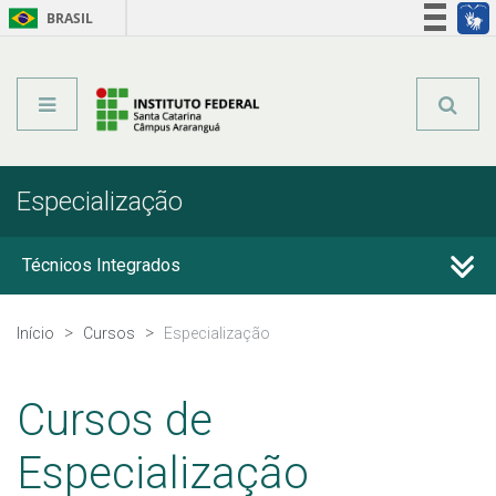
BRASIL
Órgãos do Governo
Acesso à informação
Legislação
Especialização
Técnicos Integrados
Técnicos Subsequentes
Início
Cursos
Especialização
Qualificação Profissional e Idiomas
Cursos de
Graduação
Especialização